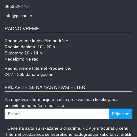
0653526116
info@pccool.rs
RADNO VREME
Radno vreme korisničke podrške:
Radnim danima: 10 - 20 h
Subotom: 10 - 14 h
Nedeljom: Ne radi
Radno vreme Internet Prodavnice:
24/7 - 365 dana u godini
PRIJAVITE SE NA NAŠ NEWSLETTER
Za najnovije informacije o našim proizvodima i kolekcijama
prijavite se na našu e-mail listu.
Prijavi se
Cene na sajtu su iskazane u dinarima, PDV je uračunat u cenu.
Internet prodavnica se neprekidno nadograđuje kako bi svi artikli