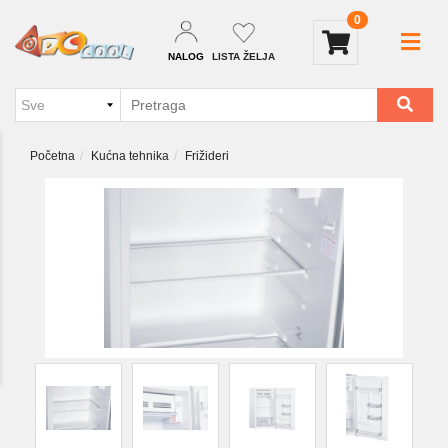
0
NALOG
LISTA ŽELJA
Početna
Kućna tehnika
Frižideri