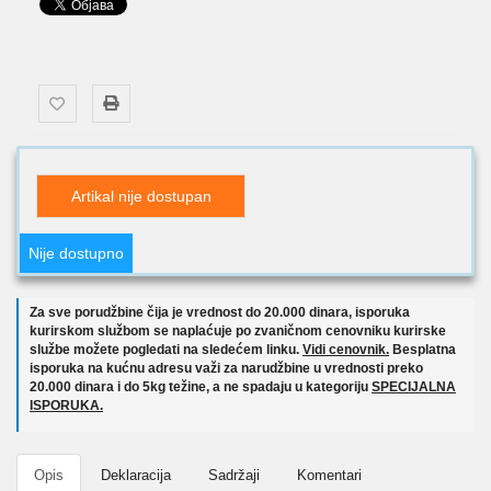
Artikal nije dostupan
Nije dostupno
Za sve porudžbine čija je vrednost do 20.000 dinara, isporuka
kurirskom službom se naplaćuje po zvaničnom cenovniku kurirske
službe možete pogledati na sledećem linku.
Vidi cenovnik.
Besplatna
isporuka na kućnu adresu važi za narudžbine u vrednosti preko
20.000 dinara i do 5kg težine, a ne spadaju u kategoriju
SPECIJALNA
ISPORUKA.
Opis
Deklaracija
Sadržaji
Komentari