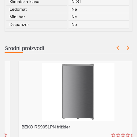
Klimatska klasa
N-ST
Ledomat
Ne
Mini bar
Ne
Dispanzer
Ne
Srodni proizvodi
BEKO RS9051PN frižider