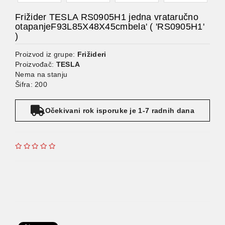
Frižider TESLA RS0905H1 jedna vrataručno
otapanjeF93L85X48X45cmbela' ( 'RS0905H1'
)
Proizvod iz grupe:
Frižideri
Proizvođač:
TESLA
Nema na stanju
Šifra: 200
Očekivani rok isporuke je 1-7 radnih dana