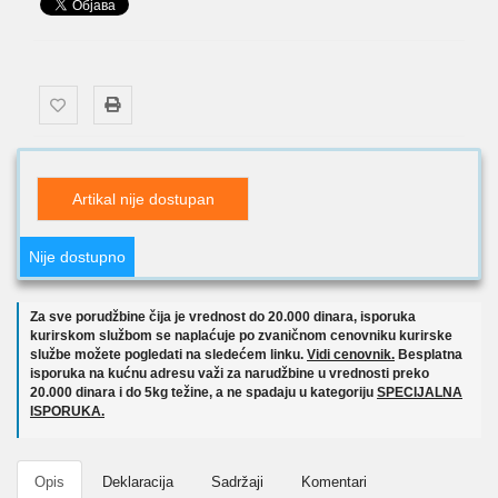
Artikal nije dostupan
Nije dostupno
Za sve porudžbine čija je vrednost do 20.000 dinara, isporuka
kurirskom službom se naplaćuje po zvaničnom cenovniku kurirske
službe možete pogledati na sledećem linku.
Vidi cenovnik.
Besplatna
isporuka na kućnu adresu važi za narudžbine u vrednosti preko
20.000 dinara i do 5kg težine, a ne spadaju u kategoriju
SPECIJALNA
ISPORUKA.
Opis
Deklaracija
Sadržaji
Komentari