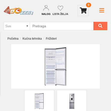
0
NALOG
LISTA ŽELJA
Početna
Kućna tehnika
Frižideri