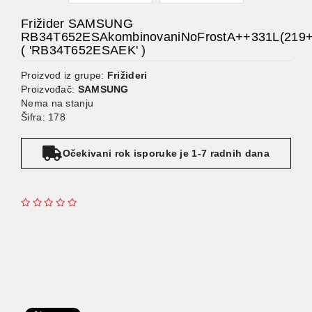
Frižider SAMSUNG
RB34T652ESAkombinovaniNoFrostA++331L(219+1
( 'RB34T652ESAEK' )
Proizvod iz grupe:
Frižideri
Proizvođač:
SAMSUNG
Nema na stanju
Šifra: 178
Očekivani rok isporuke je 1-7 radnih dana