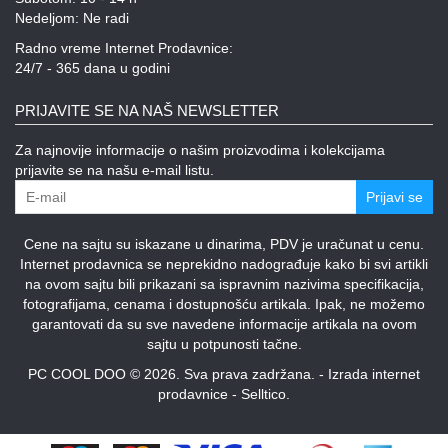
Nedeljom: Ne radi
Radno vreme Internet Prodavnice:
24/7 - 365 dana u godini
PRIJAVITE SE NA NAŠ NEWSLETTER
Za najnovije informacije o našim proizvodima i kolekcijama
prijavite se na našu e-mail listu.
Prijavi se
Cene na sajtu su iskazane u dinarima, PDV je uračunat u cenu.
Internet prodavnica se neprekidno nadograđuje kako bi svi artikli
na ovom sajtu bili prikazani sa ispravnim nazivima specifikacija,
fotografijama, cenama i dostupnošću artikala. Ipak, ne možemo
garantovati da su sve navedene informacije artikala na ovom
sajtu u potpunosti tačne.
PC COOL DOO © 2026. Sva prava zadržana. -
Izrada internet
prodavnice
-
Selltico.