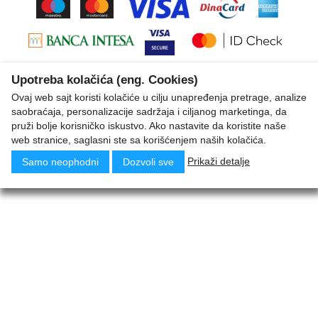
Upotreba kolačića (eng. Cookies)
Ovaj web sajt koristi kolačiće u cilju unapređenja pretrage, analize
saobraćaja, personalizacije sadržaja i ciljanog marketinga, da
pruži bolje korisničko iskustvo. Ako nastavite da koristite naše
web stranice, saglasni ste sa korišćenjem naših kolačića.
Prikaži detalje
Samo neophodni
Dozvoli sve