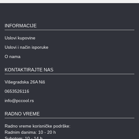
INFORMACIJE
Uslovi kupovine
Uslovi i način isporuke
O nama
KONTAKTIRAJTE NAS
Višegradska 26A Niš
0653526116
info@pccool.rs
RADNO VREME
Radno vreme korisničke podrške:
Radnim danima: 10 - 20 h
Subotom: 10 - 14 h