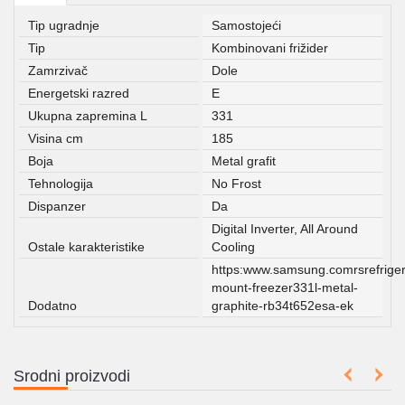
Tip ugradnje
Samostojeći
Tip
Kombinovani frižider
Zamrzivač
Dole
Energetski razred
E
Ukupna zapremina L
331
Visina cm
185
Boja
Metal grafit
Tehnologija
No Frost
Dispanzer
Da
Digital Inverter, All Around
Ostale karakteristike
Cooling
https:www.samsung.comrsrefriger
mount-freezer331l-metal-
Dodatno
graphite-rb34t652esa-ek
Srodni proizvodi