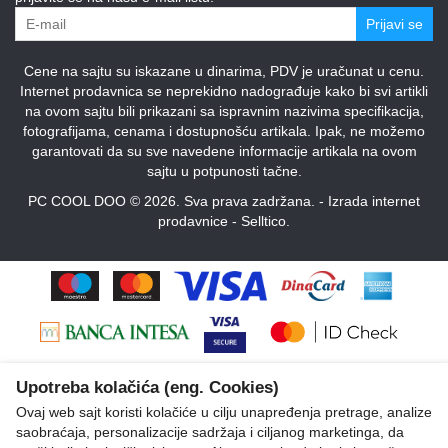
Prijavi se
Cene na sajtu su iskazane u dinarima, PDV je uračunat u cenu.
Internet prodavnica se neprekidno nadograđuje kako bi svi artikli
na ovom sajtu bili prikazani sa ispravnim nazivima specifikacija,
fotografijama, cenama i dostupnošću artikala. Ipak, ne možemo
garantovati da su sve navedene informacije artikala na ovom
sajtu u potpunosti tačne.
PC COOL DOO © 2026. Sva prava zadržana. -
Izrada internet
prodavnice
-
Selltico.
Upotreba kolačića (eng. Cookies)
Ovaj web sajt koristi kolačiće u cilju unapređenja pretrage, analize
saobraćaja, personalizacije sadržaja i ciljanog marketinga, da