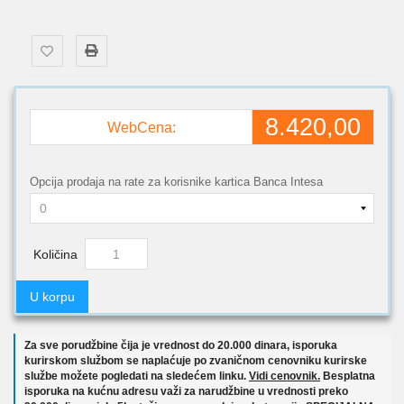
8.420,00
WebCena:
Opcija prodaja na rate za korisnike kartica Banca Intesa
Količina
U korpu
Za sve porudžbine čija je vrednost do 20.000 dinara, isporuka
kurirskom službom se naplaćuje po zvaničnom cenovniku kurirske
službe možete pogledati na sledećem linku.
Vidi cenovnik.
Besplatna
isporuka na kućnu adresu važi za narudžbine u vrednosti preko