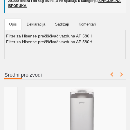
20.000 dinara i do 5kg težine, a ne spadaju u kategoriju
SPECIJALNA
ISPORUKA.
Opis
Deklaracija
Sadržaji
Komentari
Filter za Hisense prečišćivač vazduha AP 580H
Filter za Hisense prečišćivač vazduha AP 580H
Srodni proizvodi