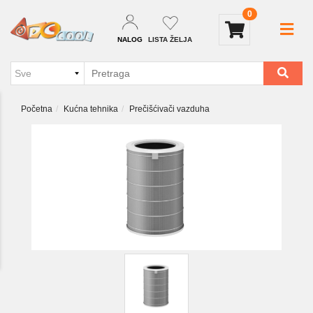
0
NALOG
LISTA ŽELJA
Početna
Kućna tehnika
Prečišćivači vazduha