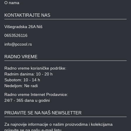
O nama
KONTAKTIRAJTE NAS
Višegradska 26A Niš
0653526116
info@pccool.rs
RADNO VREME
Radno vreme korisničke podrške:
Radnim danima: 10 - 20 h
Subotom: 10 - 14 h
Nedeljom: Ne radi
Radno vreme Internet Prodavnice:
24/7 - 365 dana u godini
PRIJAVITE SE NA NAŠ NEWSLETTER
Za najnovije informacije o našim proizvodima i kolekcijama
prijavite se na našu e-mail listu.