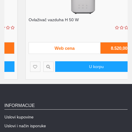
Ovlaživač vazduha H 50 W
Web cena
8.520,00
U korpu
INFORMACIJE
Uslovi kupovine
Uslovi i način isporuke