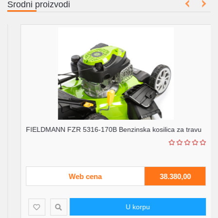
Srodni proizvodi
FIELDMANN FZR 5316-170B Benzinska kosilica za travu
Web cena
38.380,00
U korpu