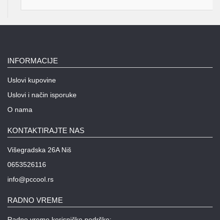
INFORMACIJE
Uslovi kupovine
Uslovi i način isporuke
O nama
KONTAKTIRAJTE NAS
Višegradska 26A Niš
0653526116
info@pccool.rs
RADNO VREME
Radno vreme korisničke podrške: