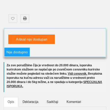
Artikal nije dostupan
Nije dostupno
Za sve porudžbine čija je vrednost do 20.000 dinara, isporuka
kurirskom službom se naplaćuje po zvaničnom cenovniku kurirske
službe možete pogledati na sledećem linku.
Vidi cenovnik.
Besplatna
isporuka na kućnu adresu važi za narudžbine u vrednosti preko
20.000 dinara i do 5kg težine, a ne spadaju u kategoriju
SPECIJALNA
ISPORUKA.
Opis
Deklaracija
Sadržaji
Komentari