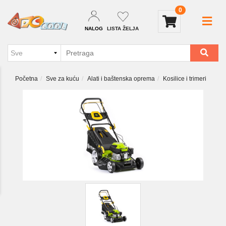
0
NALOG
LISTA ŽELJA
Početna
Sve za kuću
Alati i baštenska oprema
Kosilice i trimeri