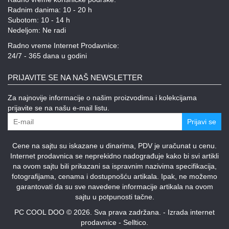
Radnim danima: 10 - 20 h
Subotom: 10 - 14 h
Nedeljom: Ne radi
Radno vreme Internet Prodavnice:
24/7 - 365 dana u godini
PRIJAVITE SE NA NAŠ NEWSLETTER
Za najnovije informacije o našim proizvodima i kolekcijama
prijavite se na našu e-mail listu.
Prijavi se
Cene na sajtu su iskazane u dinarima, PDV je uračunat u cenu.
Internet prodavnica se neprekidno nadograđuje kako bi svi artikli
na ovom sajtu bili prikazani sa ispravnim nazivima specifikacija,
fotografijama, cenama i dostupnošću artikala. Ipak, ne možemo
garantovati da su sve navedene informacije artikala na ovom
sajtu u potpunosti tačne.
PC COOL DOO © 2026. Sva prava zadržana. -
Izrada internet
prodavnice
-
Selltico.