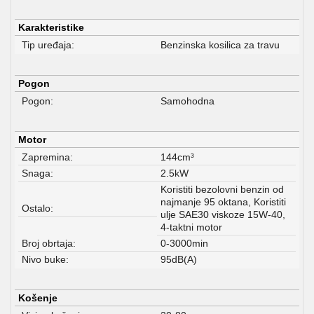
Karakteristike
Tip uređaja:
Benzinska kosilica za travu
Pogon
Pogon:
Samohodna
Motor
Zapremina:
144cm³
Snaga:
2.5kW
Koristiti bezolovni benzin od
najmanje 95 oktana, Koristiti
Ostalo:
ulje SAE30 viskoze 15W-40,
4-taktni motor
Broj obrtaja:
0-3000min
Nivo buke:
95dB(A)
Košenje