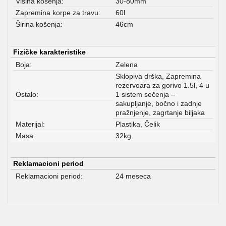
Visina košenja:
30-80mm
Zapremina korpe za travu:
60l
Širina košenja:
46cm
Fizičke karakteristike
Boja:
Zelena
Sklopiva drška, Zapremina
rezervoara za gorivo 1.5l, 4 u
Ostalo:
1 sistem sečenja –
sakupljanje, bočno i zadnje
pražnjenje, zagrtanje biljaka
Materijal:
Plastika, Čelik
Masa:
32kg
Reklamacioni period
Reklamacioni period:
24 meseca