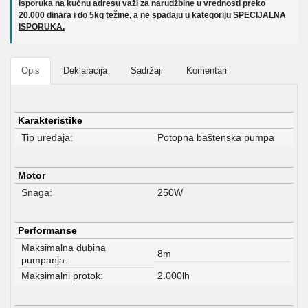
isporuka na kućnu adresu važi za narudžbine u vrednosti preko
20.000 dinara i do 5kg težine, a ne spadaju u kategoriju
SPECIJALNA
ISPORUKA.
Opis
Deklaracija
Sadržaji
Komentari
Karakteristike
Tip uređaja:
Potopna baštenska pumpa
Motor
Snaga:
250W
Performanse
Maksimalna dubina
8m
pumpanja:
Maksimalni protok:
2.000lh