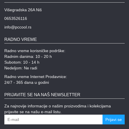
Višegradska 26A Niš
0653526116
info@pccool.rs
RADNO VREME
Radno vreme korisničke podrške:
Radnim danima: 10 - 20 h
Subotom: 10 - 14 h
Nedeljom: Ne radi
Radno vreme Internet Prodavnice:
24/7 - 365 dana u godini
PRIJAVITE SE NA NAŠ NEWSLETTER
Za najnovije informacije o našim proizvodima i kolekcijama
prijavite se na našu e-mail listu.
Prijavi se