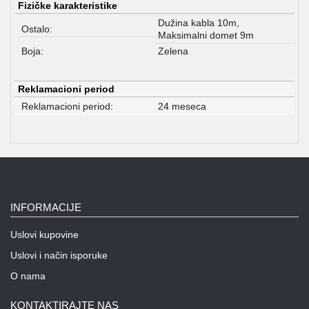
Fizičke karakteristike
Dužina kabla 10m,
Ostalo:
Maksimalni domet 9m
Boja:
Zelena
Reklamacioni period
Reklamacioni period:
24 meseca
INFORMACIJE
Uslovi kupovine
Uslovi i način isporuke
O nama
KONTAKTIRAJTE NAS