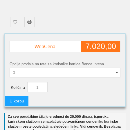
7.020,00
WebCena:
Opcija prodaja na rate za korisnike kartica Banca Intesa
Količina
U korpu
Za sve porudžbine čija je vrednost do 20.000 dinara, isporuka
kurirskom službom se naplaćuje po zvaničnom cenovniku kurirske
službe možete pogledati na sledećem linku.
Vidi cenovnik.
Besplatna