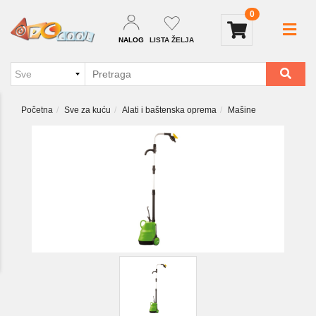
0
NALOG
LISTA ŽELJA
Početna
Sve za kuću
Alati i baštenska oprema
Mašine