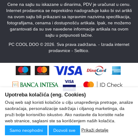
Cene na sajtu su iskazane u dinarima, PDV je uračunat u cenu.
Internet prodavnica se neprekidno nadograđuje kako bi svi artikli
na ovom sajtu bili prikazani sa ispravnim nazivima specifikacija,
fotografijama, cenama i dostupnošću artikala. Ipak, ne možemo
garantovati da su sve navedene informacije artikala na ovom
sajtu u potpunosti tačne.
PC COOL DOO © 2026. Sva prava zadržana. -
Izrada internet
prodavnice
-
Selltico.
Upotreba kolačića (eng. Cookies)
Ovaj web sajt koristi kolačiće u cilju unapređenja pretrage, analize
saobraćaja, personalizacije sadržaja i ciljanog marketinga, da
pruži bolje korisničko iskustvo. Ako nastavite da koristite naše
web stranice, saglasni ste sa korišćenjem naših kolačića.
Prikaži detalje
Samo neophodni
Dozvoli sve