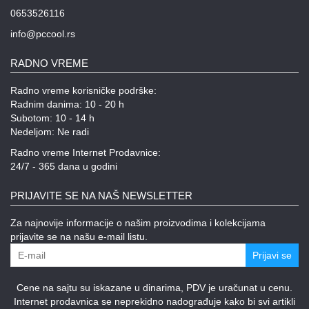
0653526116
info@pccool.rs
RADNO VREME
Radno vreme korisničke podrške:
Radnim danima: 10 - 20 h
Subotom: 10 - 14 h
Nedeljom: Ne radi
Radno vreme Internet Prodavnice:
24/7 - 365 dana u godini
PRIJAVITE SE NA NAŠ NEWSLETTER
Za najnovije informacije o našim proizvodima i kolekcijama
prijavite se na našu e-mail listu.
Prijavi se
Cene na sajtu su iskazane u dinarima, PDV je uračunat u cenu.
Internet prodavnica se neprekidno nadograđuje kako bi svi artikli