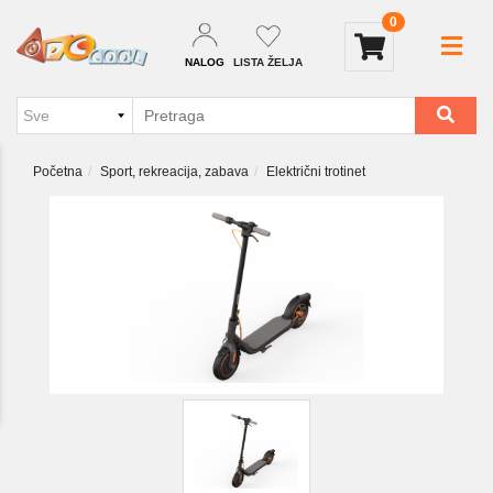
0
NALOG
LISTA ŽELJA
Početna
Sport, rekreacija, zabava
Električni trotinet