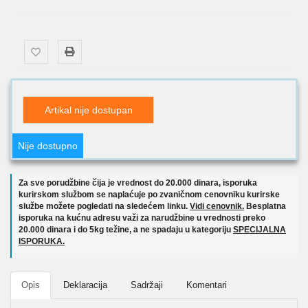
Artikal nije dostupan
Nije dostupno
Za sve porudžbine čija je vrednost do 20.000 dinara, isporuka
kurirskom službom se naplaćuje po zvaničnom cenovniku kurirske
službe možete pogledati na sledećem linku.
Vidi cenovnik.
Besplatna
isporuka na kućnu adresu važi za narudžbine u vrednosti preko
20.000 dinara i do 5kg težine, a ne spadaju u kategoriju
SPECIJALNA
ISPORUKA.
Opis
Deklaracija
Sadržaji
Komentari