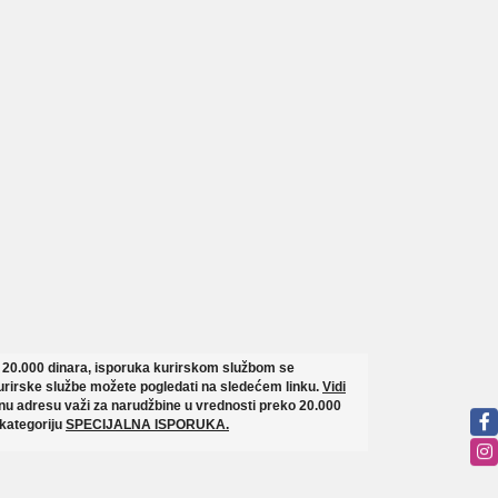
o 20.000 dinara, isporuka kurirskom službom se
rirske službe možete pogledati na sledećem linku.
Vidi
u adresu važi za narudžbine u vrednosti preko 20.000
 kategoriju
SPECIJALNA ISPORUKA.