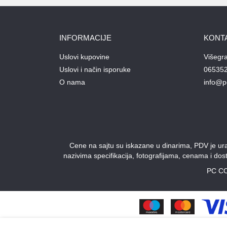
INFORMACIJE
KONT
Uslovi kupovine
Višegr
Uslovi i način isporuke
06535
O nama
info@p
Cene na sajtu su iskazane u dinarima, PDV je urač
nazivima specifikacija, fotografijama, cenama i do
PC CO