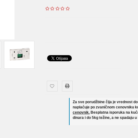
Za sve porudžbine čija je vrednost d
naplaćuje po zvaničnom cenovniku ku
cenovnik.
Besplatna isporuka na kućn
dinara i do 5kg težine, a ne spadaju u