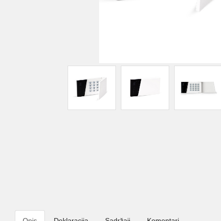
Opis
Deklaracija
Sadržaji
Komentari