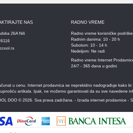
AKTIRAJTE NAS
RADNO VREME
adska 26A Niš
Radno vreme korisničke podrške
Radnim danima: 10 - 20 h
26116
Subotom: 10 - 14 h
ccool.rs
Nedeljom: Ne radi
Radno vreme Internet Prodavnic
24/7 - 365 dana u godini
unat u cenu. Internet prodavnica se neprekidno nadograđuje kako bi svi
stupnošću artikala. Ipak, ne možemo garantovati da su sve navedene inf
OL DOO © 2026. Sva prava zadržana. -
Izrada internet prodavnice
-
S