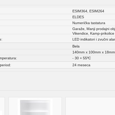
ESIM364, ESIM264
ELDES
Numerička tastatura
Garaže, Manji prodajni obj
Vikendice, Kamp-prikolice
e:
LED indikatori i zvučni al
Bela
140mm x 100mm x 18m
mperatura:
- 30 + 55ºC
period:
24 meseca