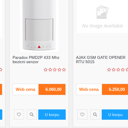
Paradox PMD2P 433 Mhz
AJAX GSM GATE OPENER
bezicni senzor
RTU 5015
Web cena
6.060,00
Web cena
6.250,00
U korpu
U korpu