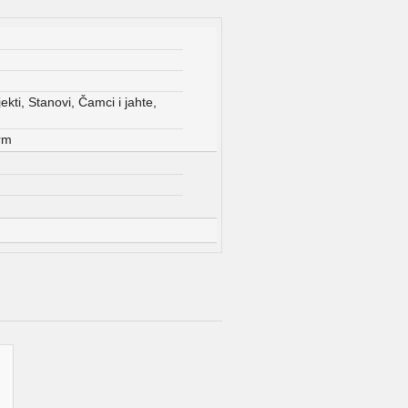
ekti, Stanovi, Čamci i jahte,
arm
m