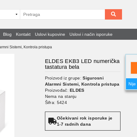
Blog
Kontakt
Uslovi kupovine
Uslovi i način isporuke
armni Sistemi, Kontrola pristupa
ELDES EKB3 LED numerička
tastatura bela
Proizvod iz grupe:
Sigurosni
Nije
Alarmni Sistemi, Kontrola pristupa
Proizvođač:
ELDES
Nema na stanju
Šifra: 5424
Očekivani rok isporuke je
1-7 radnih dana