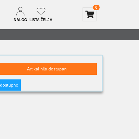
0
NALOG
LISTA ŽELJA
Artikal nije dostupan
 dostupno