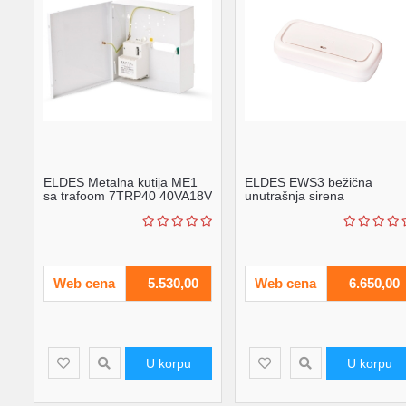
ELDES Metalna kutija ME1
ELDES EWS3 bežična
sa trafoom 7TRP40 40VA18V
unutrašnja sirena
+ tamper za zid ...
Web cena
5.530,00
Web cena
6.650,00
U korpu
U korpu