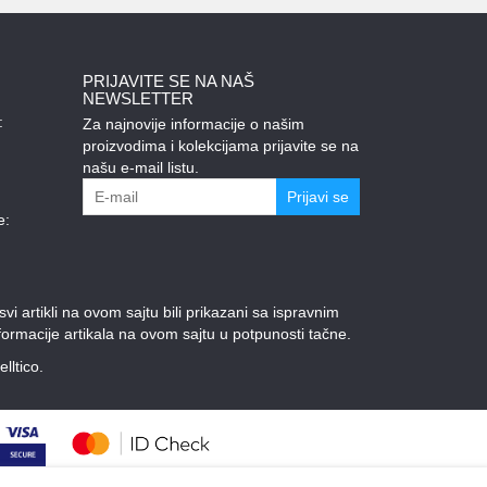
PRIJAVITE SE NA NAŠ
NEWSLETTER
:
Za najnovije informacije o našim
proizvodima i kolekcijama prijavite se na
našu e-mail listu.
Prijavi se
e:
 artikli na ovom sajtu bili prikazani sa ispravnim
ormacije artikala na ovom sajtu u potpunosti tačne.
elltico.