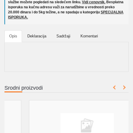
službe možete pogledati na sledećem linku.
Vidi cenovnik.
Besplatna
isporuka na kućnu adresu važi za narudžbine u vrednosti preko
20.000 dinara i do 5kg težine, a ne spadaju u kategoriju
SPECIJALNA
ISPORUKA.
Opis
Deklaracija
Sadržaji
Komentari
Srodni proizvodi