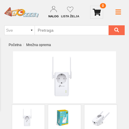
0
NALOG
LISTA ŽELJA
Početna
Mrežna oprema