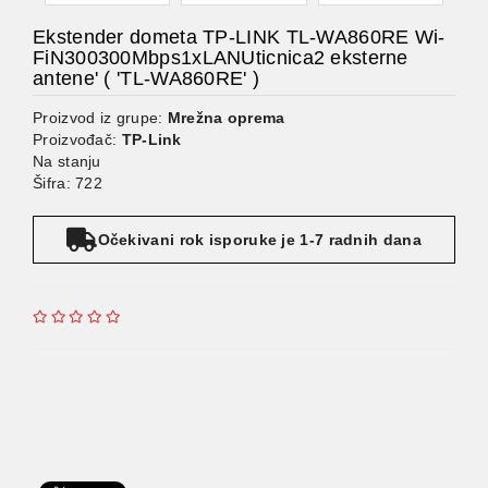
Ekstender dometa TP-LINK TL-WA860RE Wi-
FiN300300Mbps1xLANUticnica2 eksterne
antene' ( 'TL-WA860RE' )
Proizvod iz grupe:
Mrežna oprema
Proizvođač:
TP-Link
Na stanju
Šifra: 722
Očekivani rok isporuke je 1-7 radnih dana