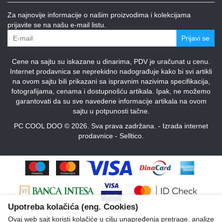
Za najnovije informacije o našim proizvodima i kolekcijama
prijavite se na našu e-mail listu.
Prijavi se
Cene na sajtu su iskazane u dinarima, PDV je uračunat u cenu.
Internet prodavnica se neprekidno nadograđuje kako bi svi artikli
na ovom sajtu bili prikazani sa ispravnim nazivima specifikacija,
fotografijama, cenama i dostupnošću artikala. Ipak, ne možemo
garantovati da su sve navedene informacije artikala na ovom
sajtu u potpunosti tačne.
PC COOL DOO © 2026. Sva prava zadržana. -
Izrada internet
prodavnice
-
Selltico.
Upotreba kolačića (eng. Cookies)
Ovaj web sajt koristi kolačiće u cilju unapređenja pretrage, analize