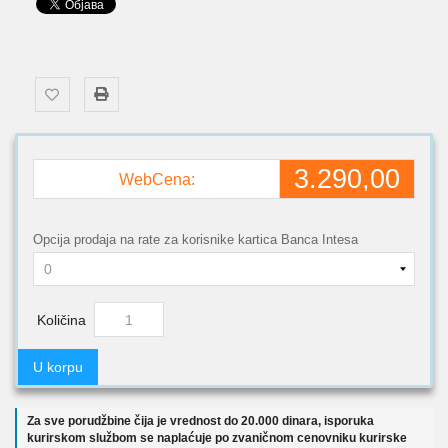
3.290,00
WebCena:
Opcija prodaja na rate za korisnike kartica Banca Intesa
Količina
U korpu
Za sve porudžbine čija je vrednost do 20.000 dinara, isporuka
kurirskom službom se naplaćuje po zvaničnom cenovniku kurirske