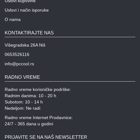
Uslovi kupovine
Uslovi i način isporuke
O nama
KONTAKTIRAJTE NAS
Višegradska 26A Niš
0653526116
info@pccool.rs
RADNO VREME
Radno vreme korisničke podrške:
Radnim danima: 10 - 20 h
Subotom: 10 - 14 h
Nedeljom: Ne radi
Radno vreme Internet Prodavnice:
24/7 - 365 dana u godini
PRIJAVITE SE NA NAŠ NEWSLETTER