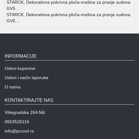
STARCK, Dekorativna pokrivna ploča-mašina za pranje sudova
GV5...
STARCK, Dekorativna pokrivna ploča-mašina za pranje sudova
GV5...
INFORMACIJE
Uslovi kupovine
Uslovi i način isporuke
O nama
KONTAKTIRAJTE NAS
Višegradska 26A Niš
0653526116
info@pccool.rs