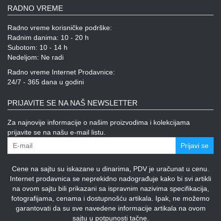
RADNO VREME
Radno vreme korisničke podrške:
Radnim danima: 10 - 20 h
Subotom: 10 - 14 h
Nedeljom: Ne radi
Radno vreme Internet Prodavnice:
24/7 - 365 dana u godini
PRIJAVITE SE NA NAŠ NEWSLETTER
Za najnovije informacije o našim proizvodima i kolekcijama
prijavite se na našu e-mail listu.
Prijavi se
Cene na sajtu su iskazane u dinarima, PDV je uračunat u cenu.
Internet prodavnica se neprekidno nadograđuje kako bi svi artikli
na ovom sajtu bili prikazani sa ispravnim nazivima specifikacija,
fotografijama, cenama i dostupnošću artikala. Ipak, ne možemo
garantovati da su sve navedene informacije artikala na ovom
sajtu u potpunosti tačne.