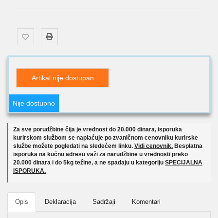
Artikal nije dostupan
Nije dostupno
Za sve porudžbine čija je vrednost do 20.000 dinara, isporuka
kurirskom službom se naplaćuje po zvaničnom cenovniku kurirske
službe možete pogledati na sledećem linku.
Vidi cenovnik.
Besplatna
isporuka na kućnu adresu važi za narudžbine u vrednosti preko
20.000 dinara i do 5kg težine, a ne spadaju u kategoriju
SPECIJALNA
ISPORUKA.
Opis
Deklaracija
Sadržaji
Komentari