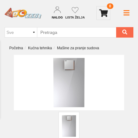
0
NALOG
LISTA ŽELJA
Početna
Kućna tehnika
Mašine za pranje sudova