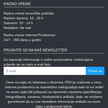
RADNO VREME
Radno vreme korisničke podrške:
Radnim danima: 10 - 20 h
Subotom: 10 - 14 h
Nedeljom: Ne radi
Radno vreme Internet Prodavnice:
24/7 - 365 dana u godini
PRIJAVITE SE NA NAŠ NEWSLETTER
Za najnovije informacije o našim proizvodima i kolekcijama
prijavite se na našu e-mail listu.
Prijavi se
Cene na sajtu su iskazane u dinarima, PDV je uračunat u cenu.
Internet prodavnica se neprekidno nadograđuje kako bi svi artikli
na ovom sajtu bili prikazani sa ispravnim nazivima specifikacija,
fotografijama, cenama i dostupnošću artikala. Ipak, ne možemo
garantovati da su sve navedene informacije artikala na ovom
sajtu u potpunosti tačne.