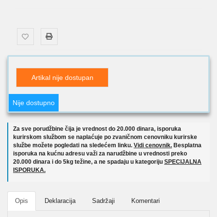
Artikal nije dostupan
Nije dostupno
Za sve porudžbine čija je vrednost do 20.000 dinara, isporuka
kurirskom službom se naplaćuje po zvaničnom cenovniku kurirske
službe možete pogledati na sledećem linku.
Vidi cenovnik.
Besplatna
isporuka na kućnu adresu važi za narudžbine u vrednosti preko
20.000 dinara i do 5kg težine, a ne spadaju u kategoriju
SPECIJALNA
ISPORUKA.
Opis
Deklaracija
Sadržaji
Komentari