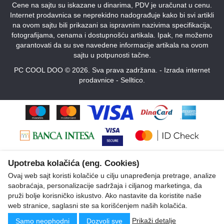
Cene na sajtu su iskazane u dinarima, PDV je uračunat u cenu.
Internet prodavnica se neprekidno nadograđuje kako bi svi artikli
na ovom sajtu bili prikazani sa ispravnim nazivima specifikacija,
fotografijama, cenama i dostupnošću artikala. Ipak, ne možemo
garantovati da su sve navedene informacije artikala na ovom
sajtu u potpunosti tačne.
PC COOL DOO © 2026. Sva prava zadržana. -
Izrada internet
prodavnice
-
Selltico.
Upotreba kolačića (eng. Cookies)
Ovaj web sajt koristi kolačiće u cilju unapređenja pretrage, analize
saobraćaja, personalizacije sadržaja i ciljanog marketinga, da
pruži bolje korisničko iskustvo. Ako nastavite da koristite naše
web stranice, saglasni ste sa korišćenjem naših kolačića.
Prikaži detalje
Samo neophodni
Dozvoli sve