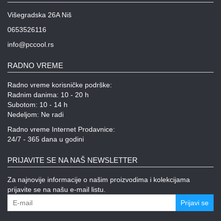
Višegradska 26A Niš
0653526116
info@pccool.rs
RADNO VREME
Radno vreme korisničke podrške:
Radnim danima: 10 - 20 h
Subotom: 10 - 14 h
Nedeljom: Ne radi
Radno vreme Internet Prodavnice:
24/7 - 365 dana u godini
PRIJAVITE SE NA NAŠ NEWSLETTER
Za najnovije informacije o našim proizvodima i kolekcijama
prijavite se na našu e-mail listu.
Prijavi se