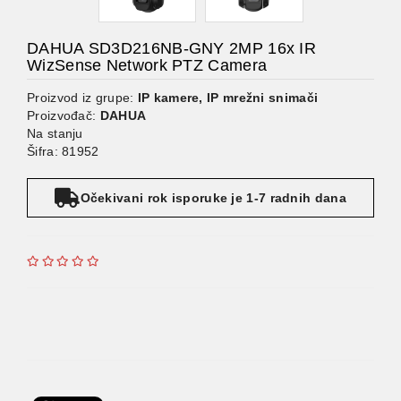
DAHUA SD3D216NB-GNY 2MP 16x IR
WizSense Network PTZ Camera
Proizvod iz grupe:
IP kamere, IP mrežni snimači
Proizvođač:
DAHUA
Na stanju
Šifra: 81952
Očekivani rok isporuke je 1-7 radnih dana