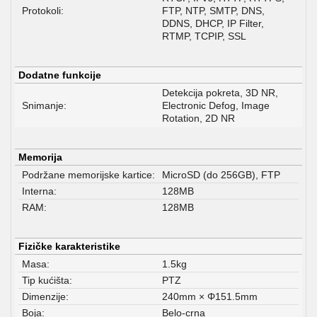
Protokoli:
FTP, NTP, SMTP, DNS,
DDNS, DHCP, IP Filter,
RTMP, TCPIP, SSL
Dodatne funkcije
Detekcija pokreta, 3D NR,
Snimanje:
Electronic Defog, Image
Rotation, 2D NR
Memorija
Podržane memorijske kartice:
MicroSD (do 256GB), FTP
Interna:
128MB
RAM:
128MB
Fizičke karakteristike
Masa:
1.5kg
Tip kućišta:
PTZ
Dimenzije:
240mm × Φ151.5mm
Boja:
Belo-crna