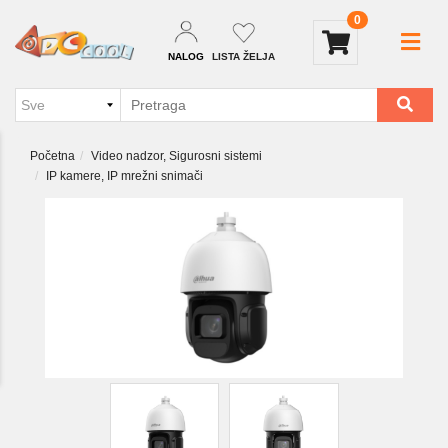
0
NALOG
LISTA ŽELJA
Početna
Video nadzor, Sigurosni sistemi
IP kamere, IP mrežni snimači