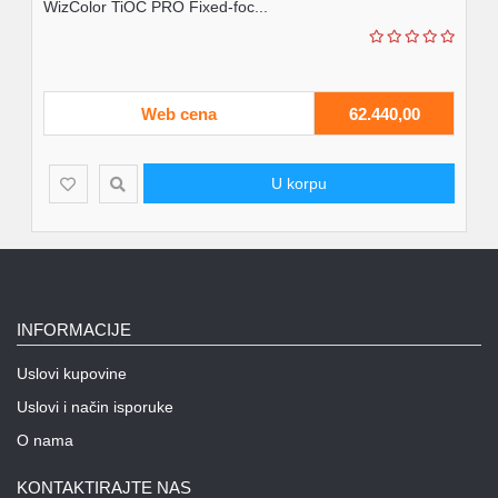
Dual Illumination Bu...
440,00
Web cena
62.440,
U korpu
INFORMACIJE
Uslovi kupovine
Uslovi i način isporuke
O nama
KONTAKTIRAJTE NAS