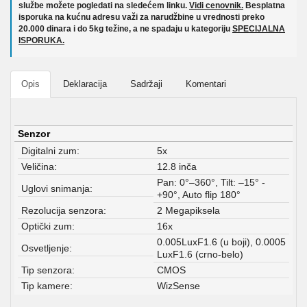
službe možete pogledati na sledećem linku.
Vidi cenovnik.
Besplatna
isporuka na kućnu adresu važi za narudžbine u vrednosti preko
20.000 dinara i do 5kg težine, a ne spadaju u kategoriju
SPECIJALNA
ISPORUKA.
Opis
Deklaracija
Sadržaji
Komentari
Senzor
Digitalni zum:
5x
Veličina:
12.8 inča
Pan: 0°–360°, Tilt: –15° -
Uglovi snimanja:
+90°, Auto flip 180°
Rezolucija senzora:
2 Megapiksela
Optički zum:
16x
0.005LuxF1.6 (u boji), 0.0005
Osvetljenje:
LuxF1.6 (crno-belo)
Tip senzora:
CMOS
Tip kamere:
WizSense