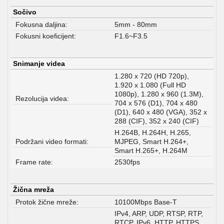
Sočivo
Fokusna daljina:
5mm - 80mm
Fokusni koeficijent:
F1.6~F3.5
Snimanje videa
1.280 x 720 (HD 720p),
1.920 x 1.080 (Full HD
1080p), 1.280 x 960 (1.3M),
Rezolucija videa:
704 x 576 (D1), 704 x 480
(D1), 640 x 480 (VGA), 352 x
288 (CIF), 352 x 240 (CIF)
H.264B, H.264H, H.265,
Podržani video formati:
MJPEG, Smart H.264+,
Smart H.265+, H.264M
Frame rate:
2530fps
Žična mreža
Protok žične mreže:
10100Mbps Base-T
IPv4, ARP, UDP, RTSP, RTP,
RTCP, IPv6, HTTP, HTTPS,