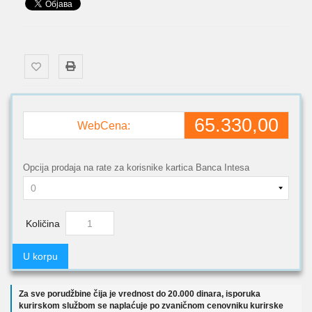
65.330,00
WebCena:
Opcija prodaja na rate za korisnike kartica Banca Intesa
Količina
U korpu
Za sve porudžbine čija je vrednost do 20.000 dinara, isporuka
kurirskom službom se naplaćuje po zvaničnom cenovniku kurirske