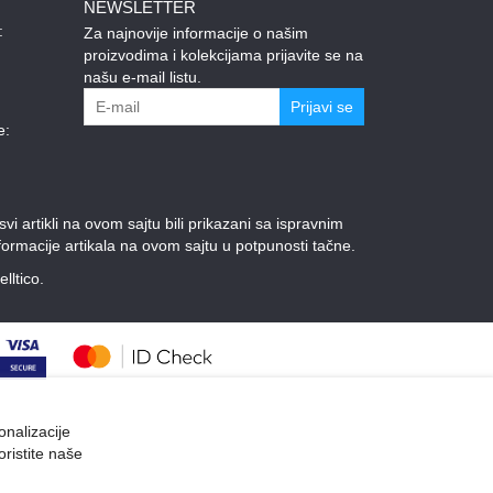
NEWSLETTER
:
Za najnovije informacije o našim
proizvodima i kolekcijama prijavite se na
našu e-mail listu.
Prijavi se
e:
 artikli na ovom sajtu bili prikazani sa ispravnim
ormacije artikala na ovom sajtu u potpunosti tačne.
elltico.
onalizacije
oristite naše