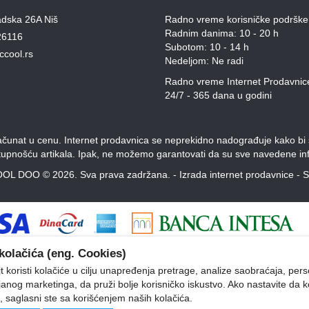
adska 26A Niš
Radno vreme korisničke podrške
Radnim danima: 10 - 20 h
26116
Subotom: 10 - 14 h
ccool.rs
Nedeljom: Ne radi
Radno vreme Internet Prodavnic
24/7 - 365 dana u godini
unat u cenu. Internet prodavnica se neprekidno nadograđuje kako bi svi
stupnošću artikala. Ipak, ne možemo garantovati da su sve navedene inf
OL DOO © 2026. Sva prava zadržana. -
Izrada internet prodavnice
-
S
kolačića (eng. Cookies)
 koristi kolačiće u cilju unapređenja pretrage, analize saobraćaja, pers
ljanog marketinga, da pruži bolje korisničko iskustvo. Ako nastavite da k
, saglasni ste sa korišćenjem naših kolačića.