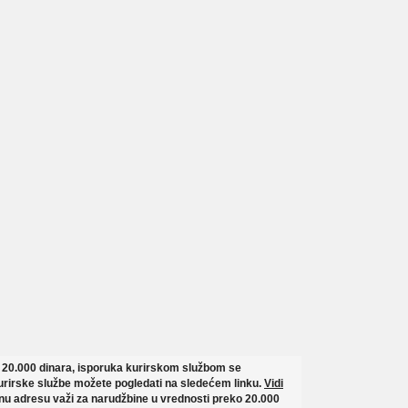
o 20.000 dinara, isporuka kurirskom službom se
rirske službe možete pogledati na sledećem linku.
Vidi
u adresu važi za narudžbine u vrednosti preko 20.000