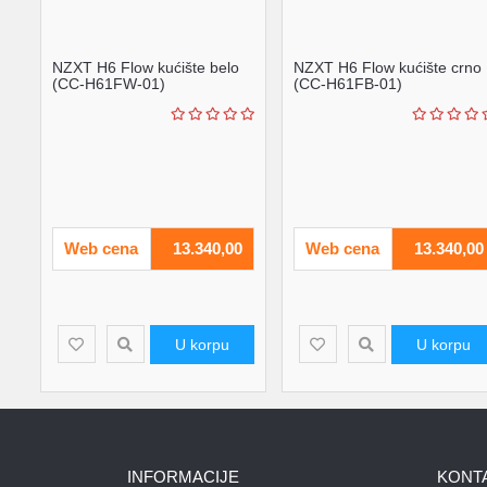
NZXT H6 Flow kućište belo
NZXT H6 Flow kućište crno
(CC-H61FW-01)
(CC-H61FB-01)
Web cena
13.340,00
Web cena
13.340,00
U korpu
U korpu
INFORMACIJE
KONT