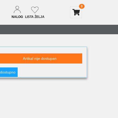
0
NALOG
LISTA ŽELJA
Artikal nije dostupan
 dostupno