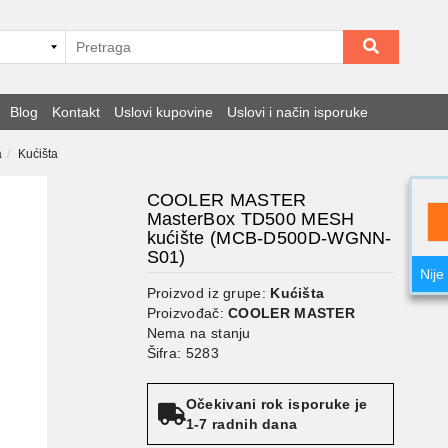
Blog
Kontakt
Uslovi kupovine
Uslovi i način isporuke
a
Kućišta
COOLER MASTER
MasterBox TD500 MESH
kućište (MCB-D500D-WGNN-
S01)
Nije
Proizvod iz grupe:
Kućišta
Proizvođač:
COOLER MASTER
Nema na stanju
Šifra: 5283
Očekivani rok isporuke je
1-7 radnih dana