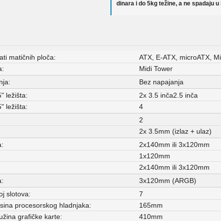
dinara i do 5kg težine, a ne spadaju u
ti matičnih ploča:
ATX, E-ATX, microATX, Mi
a:
Midi Tower
nja:
Bez napajanja
" ležišta:
2x 3.5 inča2.5 inča
" ležišta:
4
2
2x 3.5mm (izlaz + ulaz)
a:
2x140mm ili 3x120mm
1x120mm
:
2x140mm ili 3x120mm
a:
3x120mm (ARGB)
j slotova:
7
sina procesorskog hladnjaka:
165mm
žina grafičke karte:
410mm