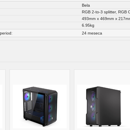
Bela
RGB 2-to-3 splitter, RGB C
493mm x 469mm x 217m
6.95kg
period:
24 meseca