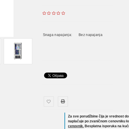
Snaga napajanja:
Bez napajanja
Za sve porudžbine čija je vrednost d
naplaćuje po zvaničnom cenovniku ku
cenovnik.
Besplatna isporuka na kućn