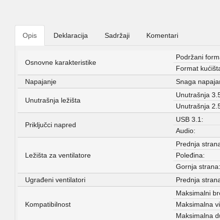
Opis
Deklaracija
Sadržaji
Komentari
Podržani forma
Osnovne karakteristike
Format kućišt
Napajanje
Snaga napaja
Unutrašnja 3.5
Unutrašnja ležišta
Unutrašnja 2.5
USB 3.1:
Priključci napred
Audio:
Prednja stran
Ležišta za ventilatore
Poleđina:
Gornja strana
Ugrađeni ventilatori
Prednja stran
Maksimalni bro
Kompatibilnost
Maksimalna vi
Maksimalna du