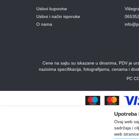
Uslovi kupovine
Višegr
Uslovi i način isporuke
06535
O nama
info@p
Cene na sajtu su iskazane u dinarima, PDV je urač
nazivima specifikacija, fotografijama, cenama i do
PC CO
Upotreba 
Ovaj web sajt
sadržaja i ci
web stranice