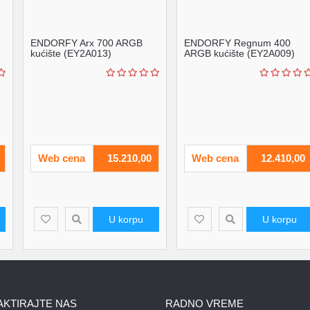
ENDORFY Arx 700 ARGB
ENDORFY Regnum 400
kućište (EY2A013)
ARGB kućište (EY2A009)
Web cena
15.210,00
Web cena
12.410,00
U korpu
U korpu
AKTIRAJTE NAS
RADNO VREME