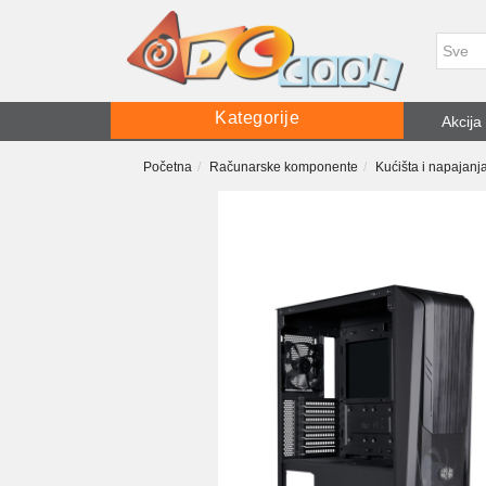
Kategorije
Akcija
Početna
Računarske komponente
Kućišta i napajanj