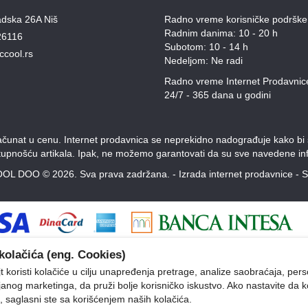
adska 26A Niš
Radno vreme korisničke podrške
Radnim danima: 10 - 20 h
26116
Subotom: 10 - 14 h
ccool.rs
Nedeljom: Ne radi
Radno vreme Internet Prodavnic
24/7 - 365 dana u godini
unat u cenu. Internet prodavnica se neprekidno nadograđuje kako bi svi
stupnošću artikala. Ipak, ne možemo garantovati da su sve navedene inf
OL DOO © 2026. Sva prava zadržana. -
Izrada internet prodavnice
-
S
kolačića (eng. Cookies)
 koristi kolačiće u cilju unapređenja pretrage, analize saobraćaja, pers
ljanog marketinga, da pruži bolje korisničko iskustvo. Ako nastavite da k
, saglasni ste sa korišćenjem naših kolačića.