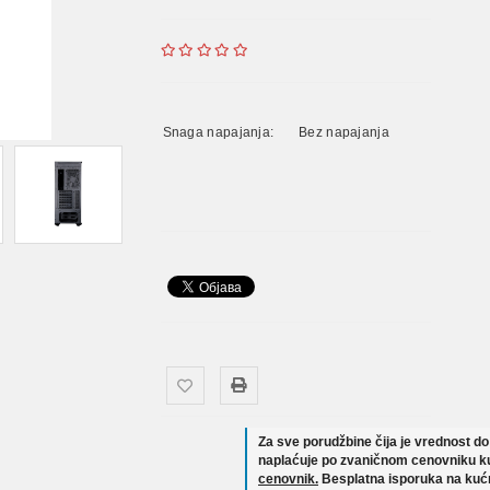
Snaga napajanja:
Bez napajanja
Za sve porudžbine čija je vrednost d
naplaćuje po zvaničnom cenovniku ku
cenovnik.
Besplatna isporuka na kućn