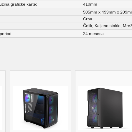
žina grafičke karte:
410mm
505mm x 499mm x 209m
Crna
Čelik, Kaljeno staklo, Mrež
period:
24 meseca