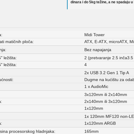
dinara i do 5kg težine, a ne spadaju u
a:
Midi Tower
ti matičnih ploča:
ATX, E-ATX, microATX, Mi
nja:
Bez napajanja
" ležišta:
2 (pretvaranje 2.5 inča3.
" ležišta:
4
2x USB 3.2 Gen 1 Tip A
ćnosti:
Dugme na kućištu za odabi
1 x AudioMic
:
3x120mm ili 2x140mm
a:
2x140mm ili 3x120mm
1x120mm
1x 120mm MF120 non-LE
a:
1x120mm ARGB
sina procesorskog hladnjaka:
165mm