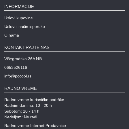
INFORMACIJE
Uslovi kupovine
Uslovi i način isporuke
O nama
KONTAKTIRAJTE NAS
Višegradska 26A Niš
0653526116
info@pccool.rs
RADNO VREME
Radno vreme korisničke podrške:
Radnim danima: 10 - 20 h
Subotom: 10 - 14 h
Nedeljom: Ne radi
Radno vreme Internet Prodavnice: