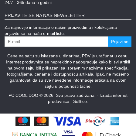
24/7 - 365 dana u godini
PRIJAVITE SE NA NAŠ NEWSLETTER
Za najnovije informacije o našim proizvodima i kolekcijama
prijavite se na našu e-mail listu.
Prijavi se
Cene na sajtu su iskazane u dinarima, PDV je uračunat u cenu.
Internet prodavnica se neprekidno nadograđuje kako bi svi artikli
na ovom sajtu bili prikazani sa ispravnim nazivima specifikacija,
fotografijama, cenama i dostupnošću artikala. Ipak, ne možemo
garantovati da su sve navedene informacije artikala na ovom
sajtu u potpunosti tačne.
PC COOL DOO © 2026. Sva prava zadržana. -
Izrada internet
prodavnice
-
Selltico.