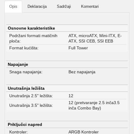
Opis
Deklaracija
Sadržaji
Komentari
Osnovne karakteristike
Podržani formati matičnih
ATX, microATX, Mini-ITX, E-
ploča:
ATX, SSI CEB, SSI EEB
Format kućišta:
Full Tower
Napajanje
Snaga napajanja:
Bez napajanja
Unutrašnja ležišta
Unutrašnja 2.5" ležišta:
12
12 (pretvaranje 2.5 inča3.5
Unutrašnja 3.5" ležišta:
inča Combo Bay)
Priključci napred
Kontroler:
ARGB Kontroler