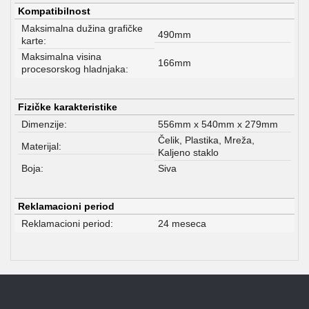
Kompatibilnost
Maksimalna dužina grafičke
490mm
karte:
Maksimalna visina
166mm
procesorskog hladnjaka:
Fizičke karakteristike
Dimenzije:
556mm x 540mm x 279mm
Čelik, Plastika, Mreža,
Materijal:
Kaljeno staklo
Boja:
Siva
Reklamacioni period
Reklamacioni period:
24 meseca