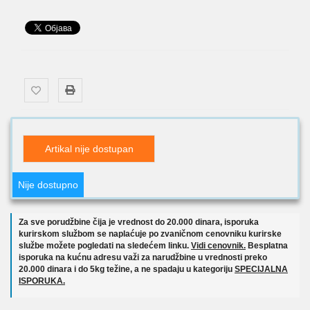
Artikal nije dostupan
Nije dostupno
Za sve porudžbine čija je vrednost do 20.000 dinara, isporuka
kurirskom službom se naplaćuje po zvaničnom cenovniku kurirske
službe možete pogledati na sledećem linku.
Vidi cenovnik.
Besplatna
isporuka na kućnu adresu važi za narudžbine u vrednosti preko
20.000 dinara i do 5kg težine, a ne spadaju u kategoriju
SPECIJALNA
ISPORUKA.