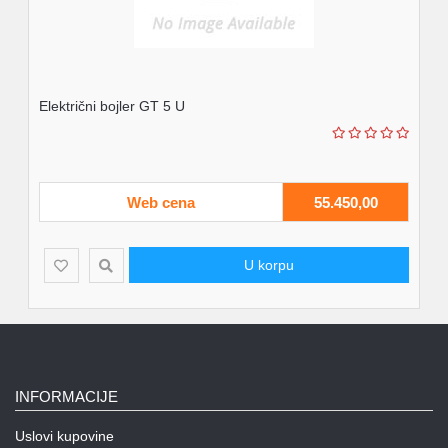
Električni bojler GT 5 U
Web cena
55.450,00
U korpu
INFORMACIJE
Uslovi kupovine