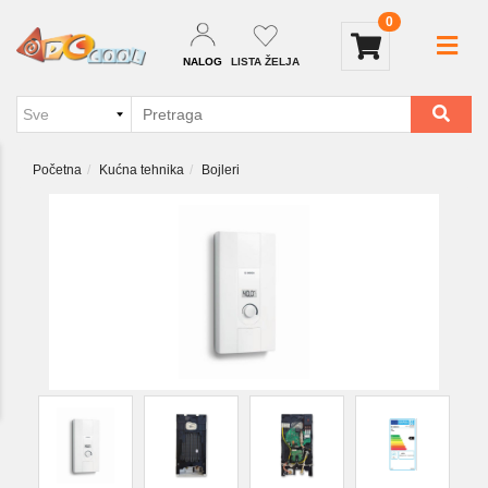
0
NALOG
LISTA ŽELJA
Početna
Kućna tehnika
Bojleri