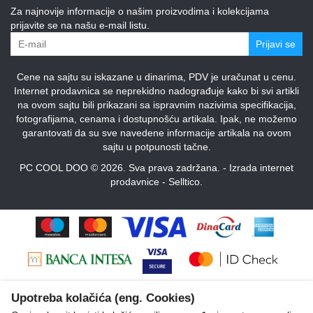
Za najnovije informacije o našim proizvodima i kolekcijama
prijavite se na našu e-mail listu.
Prijavi se
Cene na sajtu su iskazane u dinarima, PDV je uračunat u cenu.
Internet prodavnica se neprekidno nadograđuje kako bi svi artikli
na ovom sajtu bili prikazani sa ispravnim nazivima specifikacija,
fotografijama, cenama i dostupnošću artikala. Ipak, ne možemo
garantovati da su sve navedene informacije artikala na ovom
sajtu u potpunosti tačne.
PC COOL DOO © 2026. Sva prava zadržana. -
Izrada internet
prodavnice
-
Selltico.
Upotreba kolačića (eng. Cookies)