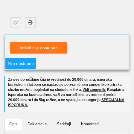
Artikal nije dostupan
Nije dostupno
Za sve porudžbine čija je vrednost do 20.000 dinara, isporuka
kurirskom službom se naplaćuje po zvaničnom cenovniku kurirske
službe možete pogledati na sledećem linku.
Vidi cenovnik.
Besplatna
isporuka na kućnu adresu važi za narudžbine u vrednosti preko
20.000 dinara i do 5kg težine, a ne spadaju u kategoriju
SPECIJALNA
ISPORUKA.
Opis
Deklaracija
Sadržaji
Komentari