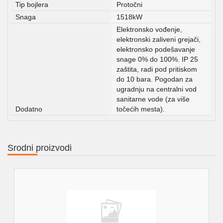
Tip bojlera
Protočni
Snaga
1518kW
Elektronsko vođenje,
elektronski zaliveni grejači,
elektronsko podešavanje
snage 0% do 100%. IP 25
zaštita, radi pod pritiskom
do 10 bara. Pogodan za
ugradnju na centralni vod
sanitarne vode (za više
Dodatno
točećih mesta).
Srodni proizvodi