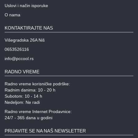
Uslovi i način isporuke
O nama
KONTAKTIRAJTE NAS
Višegradska 26A Niš
0653526116
info@pccool.rs
RADNO VREME
Radno vreme korisničke podrške:
Radnim danima: 10 - 20 h
Subotom: 10 - 14 h
Nedeljom: Ne radi
Radno vreme Internet Prodavnice:
24/7 - 365 dana u godini
PRIJAVITE SE NA NAŠ NEWSLETTER