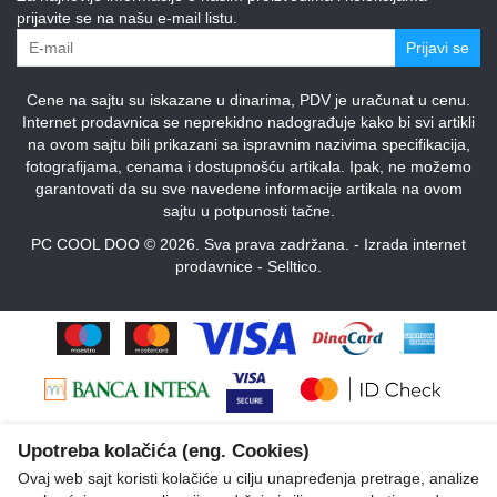
prijavite se na našu e-mail listu.
Prijavi se
Cene na sajtu su iskazane u dinarima, PDV je uračunat u cenu.
Internet prodavnica se neprekidno nadograđuje kako bi svi artikli
na ovom sajtu bili prikazani sa ispravnim nazivima specifikacija,
fotografijama, cenama i dostupnošću artikala. Ipak, ne možemo
garantovati da su sve navedene informacije artikala na ovom
sajtu u potpunosti tačne.
PC COOL DOO © 2026. Sva prava zadržana. -
Izrada internet
prodavnice
-
Selltico.
Upotreba kolačića (eng. Cookies)
Ovaj web sajt koristi kolačiće u cilju unapređenja pretrage, analize