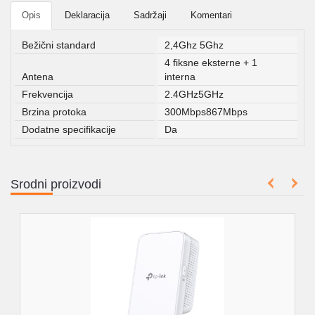
Opis
Deklaracija
Sadržaji
Komentari
Bežični standard
2,4Ghz 5Ghz
4 fiksne eksterne + 1
Antena
interna
Frekvencija
2.4GHz5GHz
Brzina protoka
300Mbps867Mbps
Dodatne specifikacije
Da
Srodni proizvodi