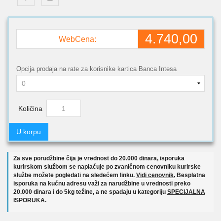
4.740,00
WebCena:
Opcija prodaja na rate za korisnike kartica Banca Intesa
Količina
U korpu
Za sve porudžbine čija je vrednost do 20.000 dinara, isporuka
kurirskom službom se naplaćuje po zvaničnom cenovniku kurirske
službe možete pogledati na sledećem linku.
Vidi cenovnik.
Besplatna
isporuka na kućnu adresu važi za narudžbine u vrednosti preko
20.000 dinara i do 5kg težine, a ne spadaju u kategoriju
SPECIJALNA
ISPORUKA.