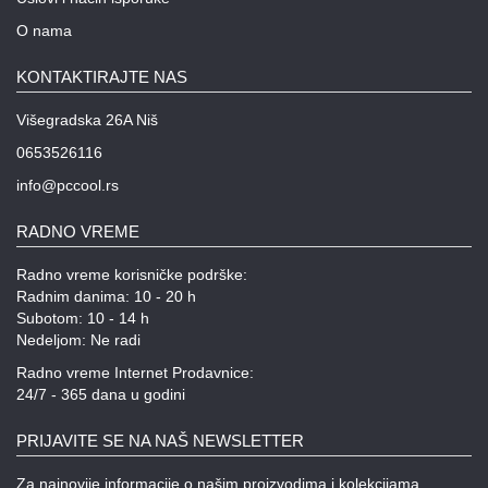
O nama
KONTAKTIRAJTE NAS
Višegradska 26A Niš
0653526116
info@pccool.rs
RADNO VREME
Radno vreme korisničke podrške:
Radnim danima: 10 - 20 h
Subotom: 10 - 14 h
Nedeljom: Ne radi
Radno vreme Internet Prodavnice:
24/7 - 365 dana u godini
PRIJAVITE SE NA NAŠ NEWSLETTER
Za najnovije informacije o našim proizvodima i kolekcijama