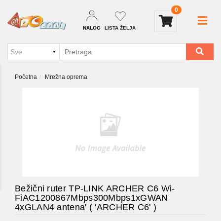
0
NALOG
LISTA ŽELJA
Početna
Mrežna oprema
Bežični ruter TP-LINK ARCHER C6 Wi-
FiAC1200867Mbps300Mbps1xGWAN
4xGLAN4 antena' ( 'ARCHER C6' )