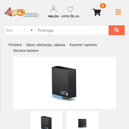
0
NALOG
LISTA ŽELJA
Početna
Sport, rekreacija, zabava
Kamere i oprema
Akcione kamere