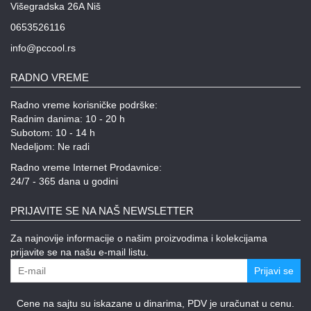
Višegradska 26A Niš
0653526116
info@pccool.rs
RADNO VREME
Radno vreme korisničke podrške:
Radnim danima: 10 - 20 h
Subotom: 10 - 14 h
Nedeljom: Ne radi
Radno vreme Internet Prodavnice:
24/7 - 365 dana u godini
PRIJAVITE SE NA NAŠ NEWSLETTER
Za najnovije informacije o našim proizvodima i kolekcijama
prijavite se na našu e-mail listu.
Prijavi se
Cene na sajtu su iskazane u dinarima, PDV je uračunat u cenu.