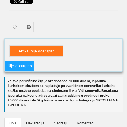
Artikal nije dostupan
Nije dostupno
Za sve porudžbine čija je vrednost do 20.000 dinara, isporuka
kurirskom službom se naplaćuje po zvaničnom cenovniku kurirske
službe možete pogledati na sledećem linku.
Vidi cenovnik.
Besplatna
isporuka na kućnu adresu važi za narudžbine u vrednosti preko
20.000 dinara i do 5kg težine, a ne spadaju u kategoriju
SPECIJALNA
ISPORUKA.
Opis
Deklaracija
Sadržaji
Komentari