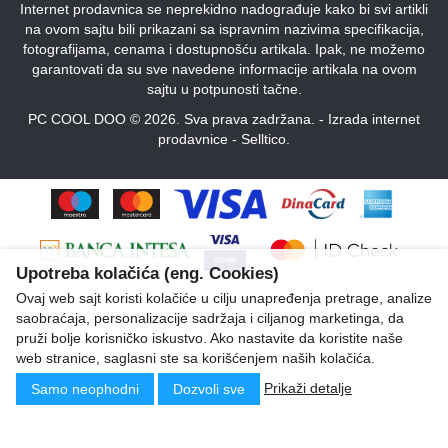
Internet prodavnica se neprekidno nadograđuje kako bi svi artikli
na ovom sajtu bili prikazani sa ispravnim nazivima specifikacija,
fotografijama, cenama i dostupnošću artikala. Ipak, ne možemo
garantovati da su sve navedene informacije artikala na ovom
sajtu u potpunosti tačne.
PC COOL DOO © 2026. Sva prava zadržana. -
Izrada internet
prodavnice
-
Selltico.
Upotreba kolačića (eng. Cookies)
Ovaj web sajt koristi kolačiće u cilju unapređenja pretrage, analize
saobraćaja, personalizacije sadržaja i ciljanog marketinga, da
pruži bolje korisničko iskustvo. Ako nastavite da koristite naše
web stranice, saglasni ste sa korišćenjem naših kolačića.
Prikaži detalje
Samo neophodni
Dozvoli sve