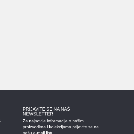
PRIJAVITE SE NA NAŠ
NEWSLETTER
:
Za najnovije informacije o našim
proizvodima i kolekcijama prijavite se na
našu e-mail listu.