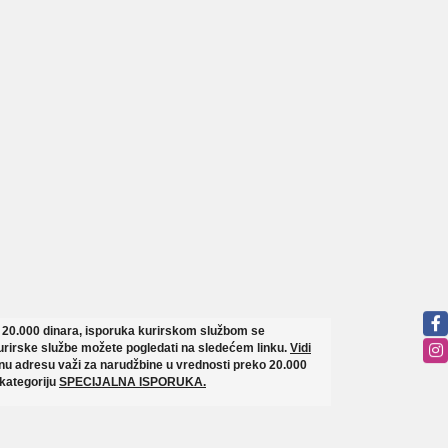
o 20.000 dinara, isporuka kurirskom službom se
rirske službe možete pogledati na sledećem linku.
Vidi
u adresu važi za narudžbine u vrednosti preko 20.000
 kategoriju
SPECIJALNA ISPORUKA.