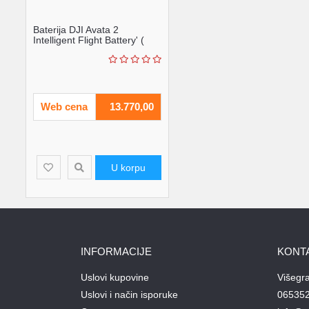
Baterija DJI Avata 2
Intelligent Flight Battery' (
'CP.FP.00000152....
Web cena
13.770,00
U korpu
INFORMACIJE
KONT
Uslovi kupovine
Višegr
Uslovi i način isporuke
06535