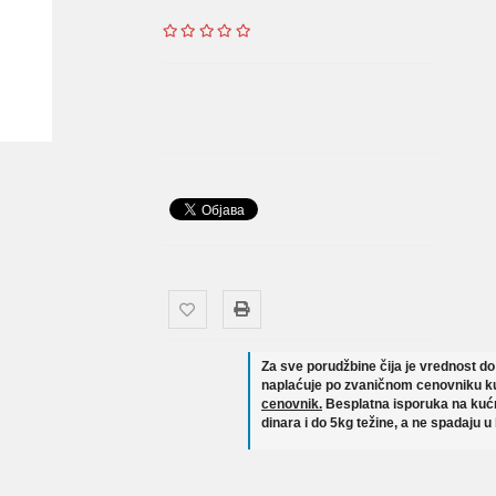
Za sve porudžbine čija je vrednost d
naplaćuje po zvaničnom cenovniku ku
cenovnik.
Besplatna isporuka na kućn
dinara i do 5kg težine, a ne spadaju u