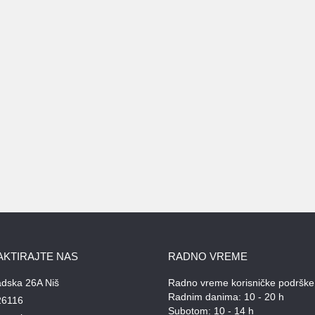
AKTIRAJTE NAS
RADNO VREME
adska 26A Niš
Radno vreme korisničke podrške
Radnim danima: 10 - 20 h
26116
Subotom: 10 - 14 h