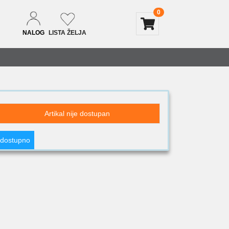
0
NALOG
LISTA ŽELJA
Artikal nije dostupan
 dostupno