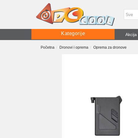
Kategorije
Akcija
Početna
Dronovi i oprema
Oprema za dronove