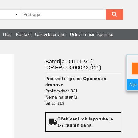
Blog
Kontakt
Uslovi kupovine
Uslovi i način isporuke
Baterija DJI FPV' (
'CP.FP.00000023.01' )
Proizvod iz grupe:
Oprema za
Nije
dronove
Proizvođač:
DJI
Nema na stanju
Šifra: 113
Očekivani rok isporuke je
1-7 radnih dana