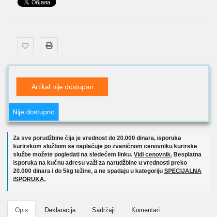
Artikal nije dostupan
Nije dostupno
Za sve porudžbine čija je vrednost do 20.000 dinara, isporuka
kurirskom službom se naplaćuje po zvaničnom cenovniku kurirske
službe možete pogledati na sledećem linku.
Vidi cenovnik.
Besplatna
isporuka na kućnu adresu važi za narudžbine u vrednosti preko
20.000 dinara i do 5kg težine, a ne spadaju u kategoriju
SPECIJALNA
ISPORUKA.
Opis
Deklaracija
Sadržaji
Komentari