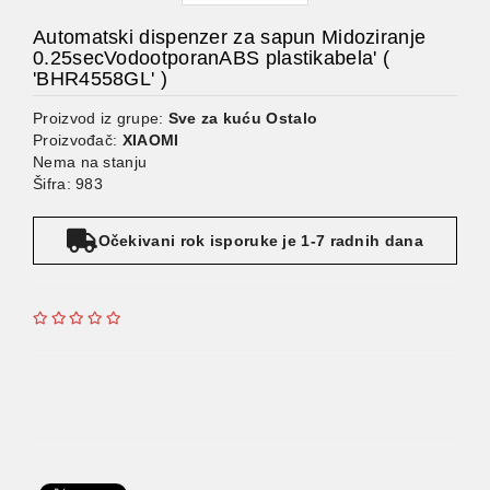
Automatski dispenzer za sapun Midoziranje
0.25secVodootporanABS plastikabela' (
'BHR4558GL' )
Proizvod iz grupe:
Sve za kuću Ostalo
Proizvođač:
XIAOMI
Nema na stanju
Šifra: 983
Očekivani rok isporuke je 1-7 radnih dana