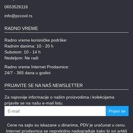
0653526116
info@pccool.rs
RADNO VREME
Radno vreme korisničke podrške:
Radnim danima: 10 - 20 h
Subotom: 10 - 14 h
Nedeljom: Ne radi
Radno vreme Internet Prodavnice:
24/7 - 365 dana u godini
PRIJAVITE SE NA NAŠ NEWSLETTER
Za najnovije informacije o našim proizvodima i kolekcijama
prijavite se na našu e-mail listu.
Prijavi se
Cene na sajtu su iskazane u dinarima, PDV je uračunat u cenu.
Internet prodavnica se neprekidno nadograđuje kako bi svi artikli