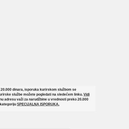
o 20.000 dinara, isporuka kurirskom službom se
rirske službe možete pogledati na sledećem linku.
Vidi
u adresu važi za narudžbine u vrednosti preko 20.000
 kategoriju
SPECIJALNA ISPORUKA.