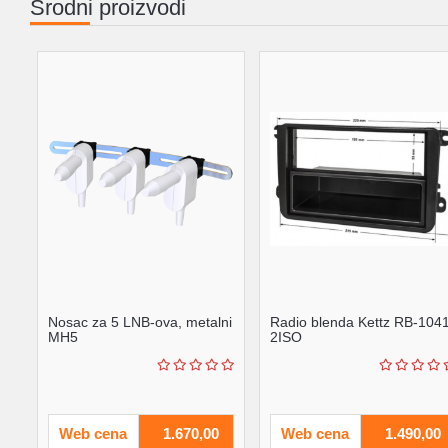
Srodni proizvodi
Nosac za 5 LNB-ova, metalni
Radio blenda Kettz RB-104
MH5
2ISO
Web cena
1.670,00
Web cena
1.490,00