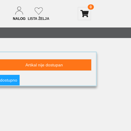
0
NALOG
LISTA ŽELJA
Artikal nije dostupan
 dostupno