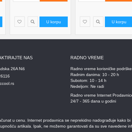
U korpu
U korpu
AKTIRAJTE NAS
RADNO VREME
adska 26A Niš
Radno vreme korisničke podrške
Radnim danima: 10 - 20 h
26116
Subotom: 10 - 14 h
ccool.rs
Nedeljom: Ne radi
Radno vreme Internet Prodavnic
24/7 - 365 dana u godini
unat u cenu. Internet prodavnica se neprekidno nadograđuje kako bi svi
stupnošću artikala. Ipak, ne možemo garantovati da su sve navedene inf