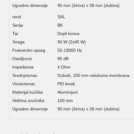
Ugradne dimenzije
90 mm (širina) x 38 mm (dubina)
rend
SAL
Serija
BK
Tip
Dupli konus
Snaga
90 W (2x45 W)
Frekventni opseg
55-19000 Hz
Osetljivost
85 dB
Impedansa
4 Ohm
Srednjotonac
Duboki, 100 mm celulozna membrana
Visokotonac
PEI levak
Materijal kućišta
Aluminijum
Veličina zvučnika
100 mm
Ugradne dimenzije
90 mm (širina) x 38 mm (dubina)