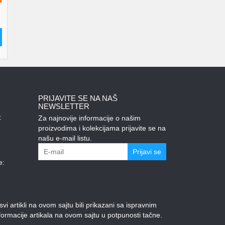
PRIJAVITE SE NA NAŠ
NEWSLETTER
:
Za najnovije informacije o našim
proizvodima i kolekcijama prijavite se na
našu e-mail listu.
Prijavi se
e:
 artikli na ovom sajtu bili prikazani sa ispravnim
ormacije artikala na ovom sajtu u potpunosti tačne.