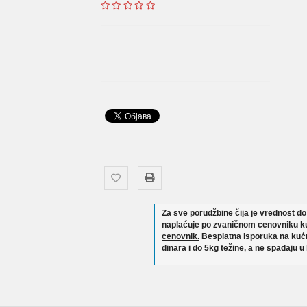
Za sve porudžbine čija je vrednost d
naplaćuje po zvaničnom cenovniku ku
cenovnik.
Besplatna isporuka na kućn
dinara i do 5kg težine, a ne spadaju u