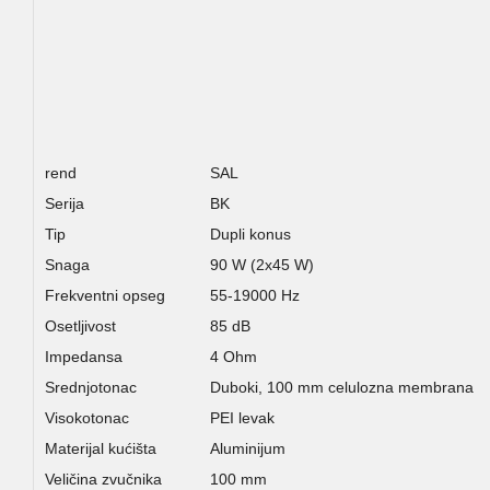
rend
SAL
Serija
BK
Tip
Dupli konus
Snaga
90 W (2x45 W)
Frekventni opseg
55-19000 Hz
Osetljivost
85 dB
Impedansa
4 Ohm
Srednjotonac
Duboki, 100 mm celulozna membrana
Visokotonac
PEI levak
Materijal kućišta
Aluminijum
Veličina zvučnika
100 mm