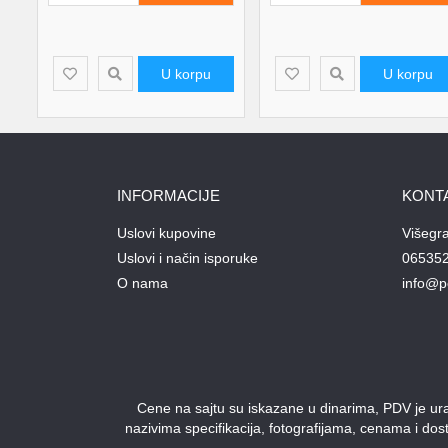
U korpu
U korpu
INFORMACIJE
KONT
Uslovi kupovine
Višegr
Uslovi i način isporuke
06535
O nama
info@p
Cene na sajtu su iskazane u dinarima, PDV je urač
nazivima specifikacija, fotografijama, cenama i do