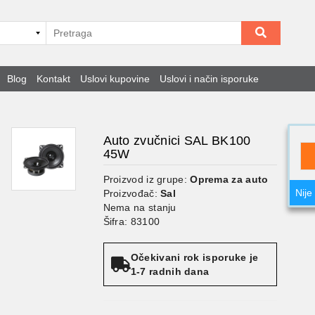
Blog
Kontakt
Uslovi kupovine
Uslovi i način isporuke
Auto zvučnici SAL BK100
45W
Proizvod iz grupe:
Oprema za auto
Nije
Proizvođač:
Sal
Nema na stanju
Šifra: 83100
Očekivani rok isporuke je
1-7 radnih dana