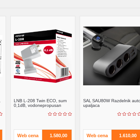
1
LNB L-208 Twin ECO, sum
SAL SAU80W Razdelnik aut
0,1dB, vodonepropusan
upaljaca
Web cena
1.580,00
Web cena
1.610,00