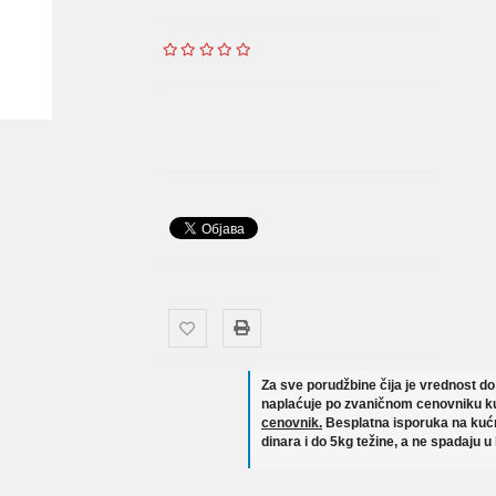
Za sve porudžbine čija je vrednost d
naplaćuje po zvaničnom cenovniku ku
cenovnik.
Besplatna isporuka na kućn
dinara i do 5kg težine, a ne spadaju u