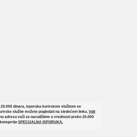
o 20.000 dinara, isporuka kurirskom službom se
rirske službe možete pogledati na sledećem linku.
Vidi
u adresu važi za narudžbine u vrednosti preko 20.000
 kategoriju
SPECIJALNA ISPORUKA.