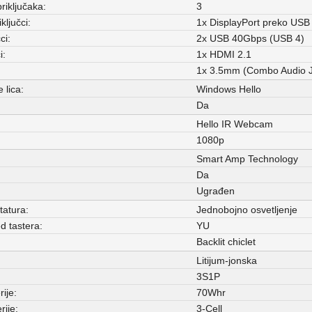
iključaka:
3
ključci:
1x DisplayPort preko USB
ci:
2x USB 40Gbps (USB 4)
i:
1x HDMI 2.1
1x 3.5mm (Combo Audio 
 lica:
Windows Hello
Da
Hello IR Webcam
1080p
Smart Amp Technology
Da
Ugrađen
tatura:
Jednobojno osvetljenje
d tastera:
YU
Backlit chiclet
Litijum-jonska
3S1P
ije:
70Whr
rije:
3-Cell