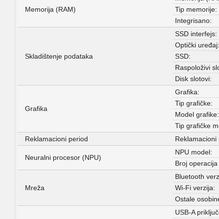
Memorija (RAM)
Tip memorije:
Integrisano:
SSD interfejs:
Optički uređaj
Skladištenje podataka
SSD:
Raspoloživi slo
Disk slotovi:
Grafika:
Tip grafičke:
Grafika
Model grafike:
Tip grafičke m
Reklamacioni period
Reklamacioni 
NPU model:
Neuralni procesor (NPU)
Broj operacija 
Bluetooth verz
Mreža
Wi-Fi verzija:
Ostale osobin
USB-A priključ