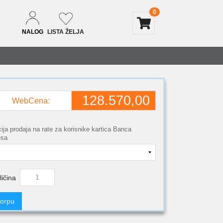
0
NALOG
LISTA ŽELJA
128.570,00
WebCena:
ija prodaja na rate za korisnike kartica Banca
esa
ličina
korpu