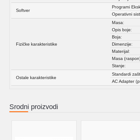
Programi Ekskl
Softver
Operativni sis
Masa:
Opis boje:
Boja:
Fizičke karakteristike
Dimenzije:
Materijal:
Masa (raspon)
Stanje:
Standardi zaštit
Ostale karakteristike
AC Adapter (p
Srodni proizvodi