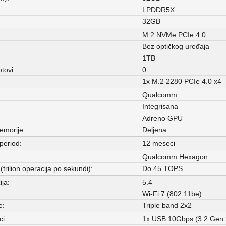
LPDDR5X
32GB
M.2 NVMe PCIe 4.0
:
Bez optičkog uređaja
1TB
tovi:
0
1x M.2 2280 PCIe 4.0 x4
Qualcomm
Integrisana
Adreno GPU
emorije:
Deljena
period:
12 meseci
Qualcomm Hexagon
(trilion operacija po sekundi):
Do 45 TOPS
ija:
5.4
Wi-Fi 7 (802.11be)
e:
Triple band 2x2
ci:
1x USB 10Gbps (3.2 Gen 