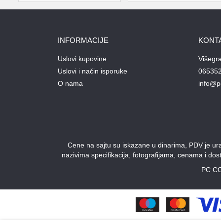
INFORMACIJE
KONT
Uslovi kupovine
Višegr
Uslovi i način isporuke
06535
O nama
info@p
Cene na sajtu su iskazane u dinarima, PDV je urač
nazivima specifikacija, fotografijama, cenama i do
PC CO