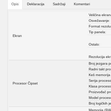
Opis
Deklaracija
Sadržaji
Komentari
Veličina ekran
Osvežavanje:
Format rezoluc
Tip panela:
Ekran
Ostalo:
Rezolucija ek
Broj jezgara p
Radni takt pr
Keš memorija 
Serija proceso
Procesor Čipset
Klasa proceso
Proizvođač pr
Model proces
Broj logičkih je
Memorija (RA