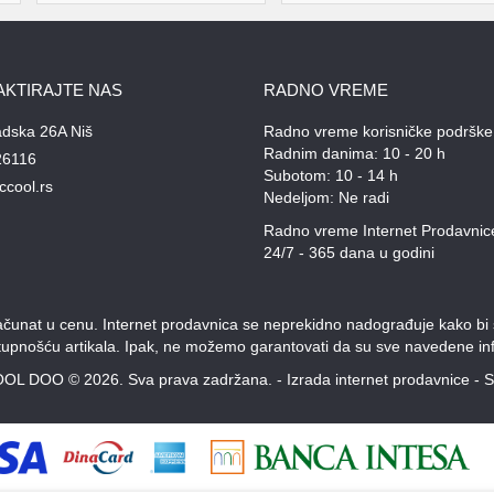
AKTIRAJTE NAS
RADNO VREME
adska 26A Niš
Radno vreme korisničke podrške
Radnim danima: 10 - 20 h
26116
Subotom: 10 - 14 h
ccool.rs
Nedeljom: Ne radi
Radno vreme Internet Prodavnic
24/7 - 365 dana u godini
unat u cenu. Internet prodavnica se neprekidno nadograđuje kako bi svi
stupnošću artikala. Ipak, ne možemo garantovati da su sve navedene inf
OL DOO © 2026. Sva prava zadržana. -
Izrada internet prodavnice
-
S