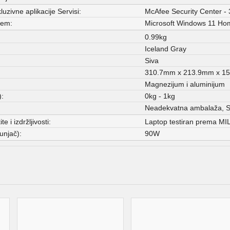
uzivne aplikacije Servisi:
McAfee Security Center - 
tem:
Microsoft Windows 11 Ho
0.99kg
Iceland Gray
Siva
310.7mm x 213.9mm x 1
Magnezijum i aluminijum
:
0kg - 1kg
Neadekvatna ambalaža, Sit
e i izdržljivosti:
Laptop testiran prema M
unjač):
90W