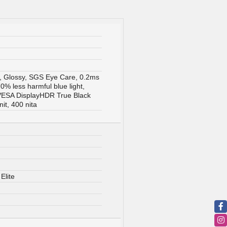
, Glossy, SGS Eye Care, 0.2ms
 70% less harmful blue light,
 VESA DisplayHDR True Black
it, 400 nita
Elite