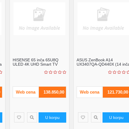
HISENSE 65 inča 65U8Q
ASUS ZenBook A14
a
ULED 4K UHD Smart TV
UX3407QA-QD440X (14 inč
outlet
WUXGA OLED, Snapdragon
X...
0
Web cena
138.850,00
Web cena
121.730,00
U korpu
U korpu