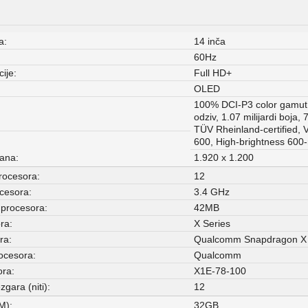
a:
14 inča
60Hz
ije:
Full HD+
OLED
100% DCI-P3 color gamut
odziv, 1.07 milijardi boja,
TÜV Rheinland-certified,
600, High-brightness 600-n
rana:
1.920 x 1.200
rocesora:
12
ocesora:
3.4 GHz
procesora:
42MB
ra:
X Series
ra:
Qualcomm Snapdragon X 
ocesora:
Qualcomm
ora:
X1E-78-100
zgara (niti):
12
M):
32GB