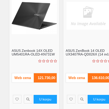
ASUS Zenbook 14X OLED
ASUS ZenBook 14 OLED
UM5401RA-OLED-KN731W
UX3407RA-QD026X (14 inč
(14 inča 2.8K OLED, Ryz...
WUXGA OLED, Snapdrag...
Web cena
121.730,00
Web cena
136.610,0
U korpu
U korpu