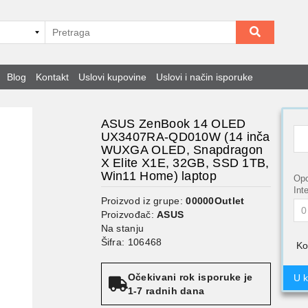
Blog
Kontakt
Uslovi kupovine
Uslovi i način isporuke
ASUS ZenBook 14 OLED
UX3407RA-QD010W (14 inča
WUXGA OLED, Snapdragon
X Elite X1E, 32GB, SSD 1TB,
Win11 Home) laptop
Opc
Int
Proizvod iz grupe:
00000Outlet
Proizvođač:
ASUS
Na stanju
Šifra: 106468
Ko
Očekivani rok isporuke je
U 
1-7 radnih dana