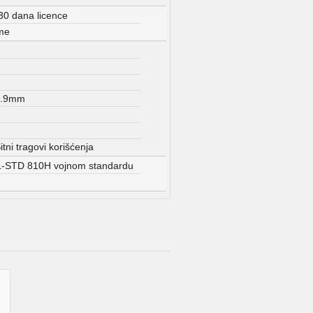
30 dana licence
me
5.9mm
ni tragovi korišćenja
IL-STD 810H vojnom standardu