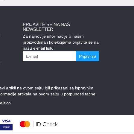
PRIJAVITE SE NA NAŠ
NEWSLETTER
:
Za najnovije informacije o našim
proizvodima i kolekcijama prijavite se na
našu e-mail listu.
Prijavi se
e:
 artikli na ovom sajtu bili prikazani sa ispravnim
ormacije artikala na ovom sajtu u potpunosti tačne.
elltico.