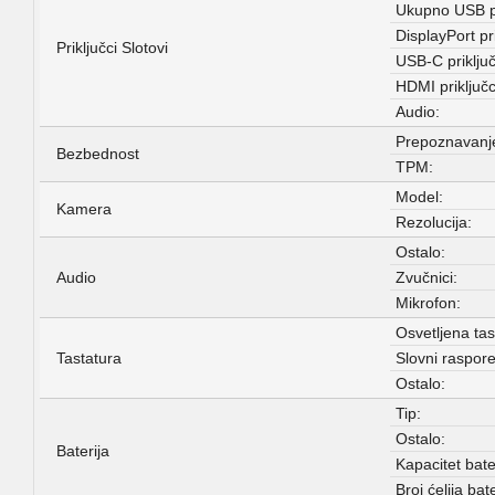
Ukupno USB pr
DisplayPort pri
Priključci Slotovi
USB-C priključ
HDMI priključc
Audio:
Prepoznavanje
Bezbednost
TPM:
Model:
Kamera
Rezolucija:
Ostalo:
Audio
Zvučnici:
Mikrofon:
Osvetljena tas
Tastatura
Slovni raspore
Ostalo:
Tip:
Ostalo:
Baterija
Kapacitet bater
Broj ćelija bate