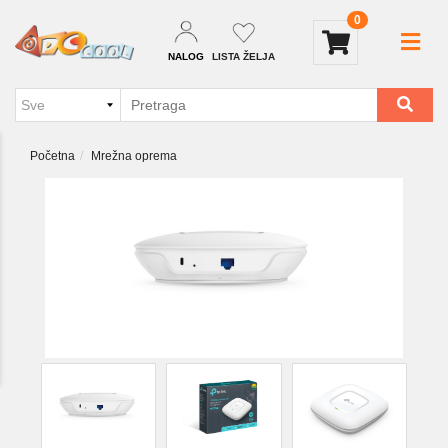
0
NALOG
LISTA ŽELJA
Početna
Mrežna oprema