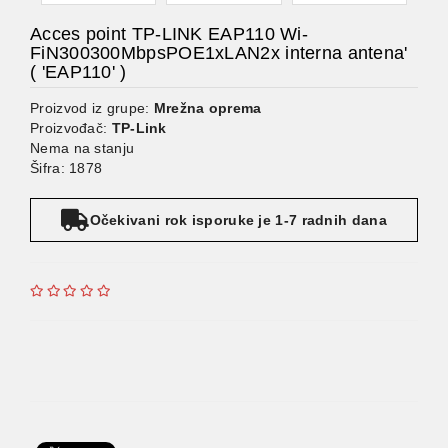
Acces point TP-LINK EAP110 Wi-
FiN300300MbpsPOE1xLAN2x interna antena'
( 'EAP110' )
Proizvod iz grupe:
Mrežna oprema
Proizvođač:
TP-Link
Nema na stanju
Šifra: 1878
Očekivani rok isporuke je 1-7 radnih dana