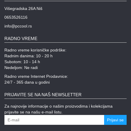
Višegradska 26A Niš
0653526116
info@pccool.rs
RADNO VREME
Radno vreme korisničke podrške:
Radnim danima: 10 - 20 h
Subotom: 10 - 14 h
Nedeljom: Ne radi
Radno vreme Internet Prodavnice:
24/7 - 365 dana u godini
PRIJAVITE SE NA NAŠ NEWSLETTER
Za najnovije informacije o našim proizvodima i kolekcijama
prijavite se na našu e-mail listu.
Prijavi se