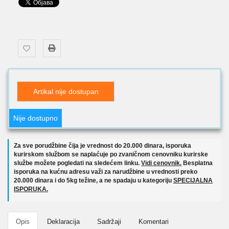
Artikal nije dostupan
Nije dostupno
Za sve porudžbine čija je vrednost do 20.000 dinara, isporuka
kurirskom službom se naplaćuje po zvaničnom cenovniku kurirske
službe možete pogledati na sledećem linku.
Vidi cenovnik.
Besplatna
isporuka na kućnu adresu važi za narudžbine u vrednosti preko
20.000 dinara i do 5kg težine, a ne spadaju u kategoriju
SPECIJALNA
ISPORUKA.
Opis
Deklaracija
Sadržaji
Komentari