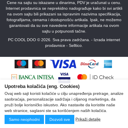
Cene na sajtu su iskazane u dinarima, PDV je uračunat u cenu.
Internet prodavnica se neprekidno nadograđuje kako bi svi artikli
na ovom sajtu bili prikazani sa ispravnim nazivima specifikacija,
fotografijama, cenama i dostupnošću artikala. Ipak, ne možemo
garantovati da su sve navedene informacije artikala na ovom
sajtu u potpunosti tačne.
PC COOL DOO © 2026. Sva prava zadržana. -
Izrada internet
prodavnice
-
Selltico.
Upotreba kolačića (eng. Cookies)
Ovaj web sajt koristi kolačiće u cilju unapređenja pretrage, analize
saobraćaja, personalizacije sadržaja i ciljanog marketinga, da
pruži bolje korisničko iskustvo. Ako nastavite da koristite naše
web stranice, saglasni ste sa korišćenjem naših kolačića.
Prikaži detalje
Samo neophodni
Dozvoli sve