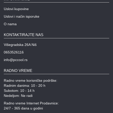
Uslovi kupovine
Uslovi i način isporuke
O nama
KONTAKTIRAJTE NAS
Višegradska 26A Niš
0653526116
info@pccool.rs
RADNO VREME
Radno vreme korisničke podrške:
Radnim danima: 10 - 20 h
Subotom: 10 - 14 h
Nedeljom: Ne radi
Radno vreme Internet Prodavnice:
24/7 - 365 dana u godini