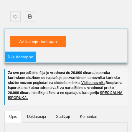
Artikal nije dostupan
Nije dostupno
Za sve porudžbine čija je vrednost do 20.000 dinara, isporuka
kurirskom službom se naplaćuje po zvaničnom cenovniku kurirske
službe možete pogledati na sledećem linku.
Vidi cenovnik.
Besplatna
isporuka na kućnu adresu važi za narudžbine u vrednosti preko
20.000 dinara i do 5kg težine, a ne spadaju u kategoriju
SPECIJALNA
ISPORUKA.
Opis
Deklaracija
Sadržaji
Komentari