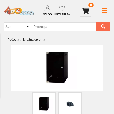
0
NALOG
LISTA ŽELJA
Početna
Mrežna oprema