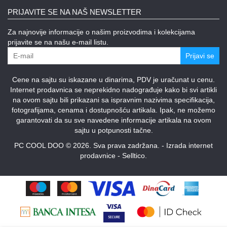
PRIJAVITE SE NA NAŠ NEWSLETTER
Za najnovije informacije o našim proizvodima i kolekcijama
prijavite se na našu e-mail listu.
Prijavi se
Cene na sajtu su iskazane u dinarima, PDV je uračunat u cenu.
Internet prodavnica se neprekidno nadograđuje kako bi svi artikli
na ovom sajtu bili prikazani sa ispravnim nazivima specifikacija,
fotografijama, cenama i dostupnošću artikala. Ipak, ne možemo
garantovati da su sve navedene informacije artikala na ovom
sajtu u potpunosti tačne.
PC COOL DOO © 2026. Sva prava zadržana. -
Izrada internet
prodavnice
-
Selltico.