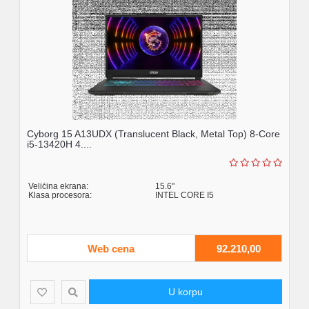
Cyborg 15 A13UDX (Translucent Black, Metal Top) 8-Core
ASUS
i5-13420H 4....
Core
Veličina ekrana:
15.6"
Velič
Klasa procesora:
INTEL CORE I5
Web cena
92.210,00
U korpu