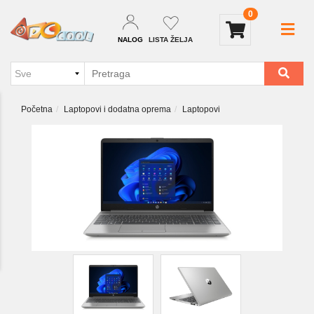
0
NALOG
LISTA ŽELJA
Početna
Laptopovi i dodatna oprema
Laptopovi