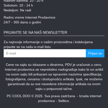
Radnim danima: 10 - 20 h
Subotom: 10 - 14 h
Nedeljom: Ne radi
Radno vreme Internet Prodavnice:
24/7 - 365 dana u godini
PRIJAVITE SE NA NAŠ NEWSLETTER
Za najnovije informacije o našim proizvodima i kolekcijama
prijavite se na našu e-mail listu.
Prijavi se
Cene na sajtu su iskazane u dinarima, PDV je uračunat u cenu.
Internet prodavnica se neprekidno nadograđuje kako bi svi artikli
na ovom sajtu bili prikazani sa ispravnim nazivima specifikacija,
fotografijama, cenama i dostupnošću artikala. Ipak, ne možemo
garantovati da su sve navedene informacije artikala na ovom
sajtu u potpunosti tačne.
PC COOL DOO © 2026. Sva prava zadržana. -
Izrada internet
prodavnice
-
Selltico.