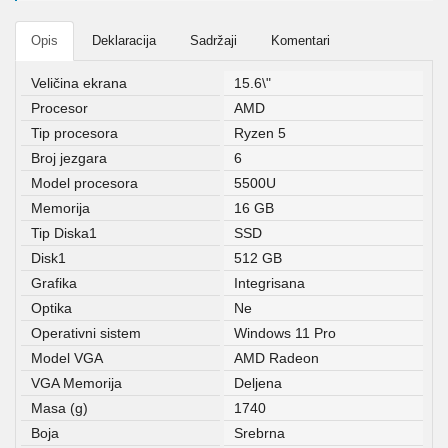
Opis
Deklaracija
Sadržaji
Komentari
Veličina ekrana
15.6\"
Procesor
AMD
Tip procesora
Ryzen 5
Broj jezgara
6
Model procesora
5500U
Memorija
16 GB
Tip Diska1
SSD
Disk1
512 GB
Grafika
Integrisana
Optika
Ne
Operativni sistem
Windows 11 Pro
Model VGA
AMD Radeon
VGA Memorija
Deljena
Masa (g)
1740
Boja
Srebrna