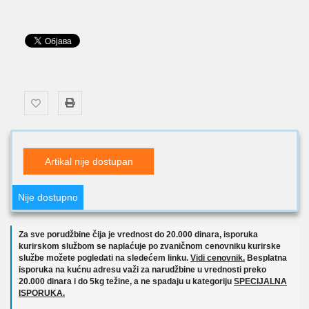
Artikal nije dostupan
Nije dostupno
Za sve porudžbine čija je vrednost do 20.000 dinara, isporuka
kurirskom službom se naplaćuje po zvaničnom cenovniku kurirske
službe možete pogledati na sledećem linku.
Vidi cenovnik.
Besplatna
isporuka na kućnu adresu važi za narudžbine u vrednosti preko
20.000 dinara i do 5kg težine, a ne spadaju u kategoriju
SPECIJALNA
ISPORUKA.