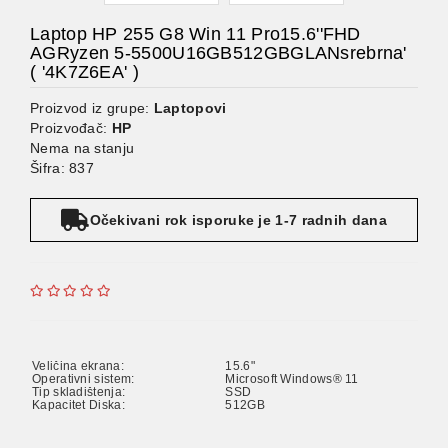
Laptop HP 255 G8 Win 11 Pro15.6''FHD
AGRyzen 5-5500U16GB512GBGLANsrebrna'
( '4K7Z6EA' )
Proizvod iz grupe:
Laptopovi
Proizvođač:
HP
Nema na stanju
Šifra: 837
Očekivani rok isporuke je 1-7 radnih dana
Veličina ekrana:
15.6"
Operativni sistem:
Microsoft Windows® 11
Tip skladištenja:
SSD
Kapacitet Diska:
512GB