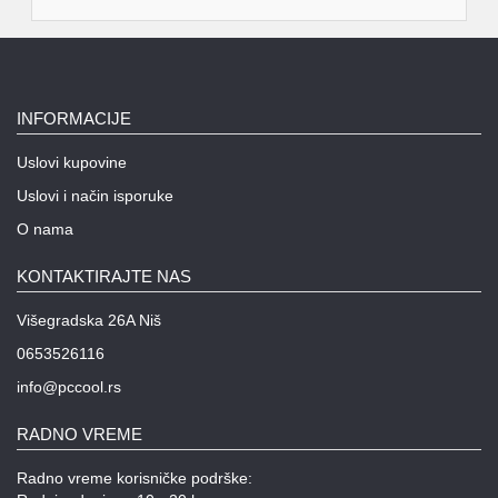
INFORMACIJE
Uslovi kupovine
Uslovi i način isporuke
O nama
KONTAKTIRAJTE NAS
Višegradska 26A Niš
0653526116
info@pccool.rs
RADNO VREME
Radno vreme korisničke podrške: