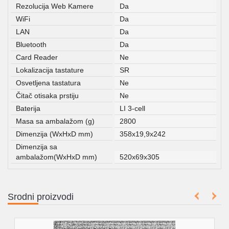
Rezolucija Web Kamere
Da
WiFi
Da
LAN
Da
Bluetooth
Da
Card Reader
Ne
Lokalizacija tastature
SR
Osvetljena tastatura
Ne
Čitač otisaka prstiju
Ne
Baterija
LI 3-cell
Masa sa ambalažom (g)
2800
Dimenzija (WxHxD mm)
358x19,9x242
Dimenzija sa
ambalažom(WxHxD mm)
520x69x305
Srodni proizvodi